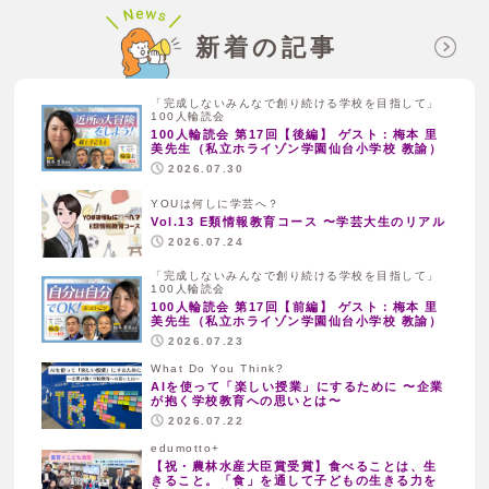
新着の記事
「完成しないみんなで創り続ける学校を目指して」
100人輪読会
100人輪読会 第17回【後編】 ゲスト：梅本 里
美先生（私立ホライゾン学園仙台小学校 教諭）
2026.07.30
YOUは何しに学芸へ？
Vol.13 E類情報教育コース 〜学芸大生のリアル
2026.07.24
「完成しないみんなで創り続ける学校を目指して」
100人輪読会
100人輪読会 第17回【前編】 ゲスト：梅本 里
美先生（私立ホライゾン学園仙台小学校 教諭）
2026.07.23
What Do You Think?
AIを使って「楽しい授業」にするために 〜企業
が抱く学校教育への思いとは〜
2026.07.22
edumotto+
【祝・農林水産大臣賞受賞】食べることは、生
きること。「食」を通して子どもの生きる力を