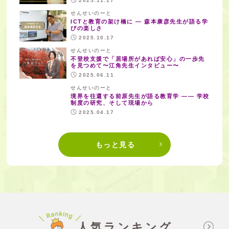
2025.11.17
せんせいのーと
ICTと教育の架け橋に — 森本康彦先生が語る学
びの楽しさ
2025.10.17
せんせいのーと
不登校支援で「居場所があれば安心」の一歩先
を見つめて〜江角先生インタビュー〜
2025.06.11
せんせいのーと
境界を往還する前原先生が語る教育学 —— 学校
制度の研究、そして現場から
2025.04.17
もっと見る
人気ランキング