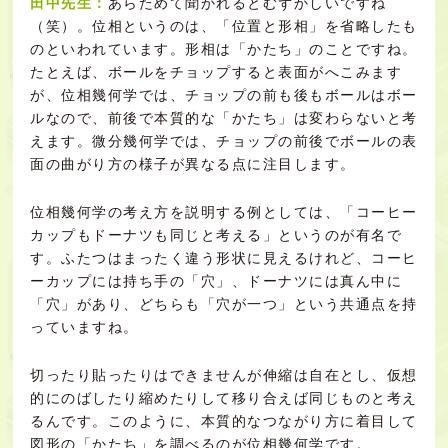
田中先生：
あらためて聞かれるとむずかしいですね
（笑）。位相というのは、「位置と形相」を省略したも
のといわれています。形相は「かたち」のことですね。
たとえば、ボールをチョップすると表面がへこみます
が、位相幾何学では、チョップの前も後もボールはボー
ルなので、前後で本質的な「かたち」は変わらないと考
えます。微分幾何学では、チョップの前後でボールの表
面の曲がり方の様子が異なる点に注目します。
位相幾何学の考え方を説明する例としては、「コーヒー
カップもドーナツも同じと考える」というのが有名で
す。ふたつはまったく違う形状に見えるけれど、コーヒ
ーカップには持ち手の「穴」、ドーナツには真ん中に
「穴」があり、どちらも「穴が一つ」という共通点を持
っていますね。
切ったり貼ったりはできませんが伸縮は自在とし、仮想
的にのばしたり縮めたりして移り合えば同じものと考え
るんです。このように、本質的なつながり方に着目して
図形の「かたち」を調べるのが位相幾何学です。