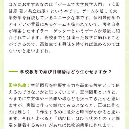
ほかにおすすめなのは『ゲームで大学数学入門』（安田
健彦 著／共立出版）という本です。ゲームを通して大
学数学を解説しているユニークな本です。位相幾何学の
アイデアが背景にあるゲームも扱われていて、著者自身
が考案したオイラー・ゲッターというゲームが最後に紹
介されています。高校までとは違った数学に触れること
ができるので、高校生でも興味を持てれば読めるのでは
ないかと思いますね。
学校教育で結び目理論はどう生かせますか？
田中先生：
空間図形を把握する力を高める教材として使
えるのではないかと思っています。空間図形というと、
今までに立方体や三角錐や球などを扱ってきたかと思い
ますが、実際に作って触れてみるとなると、正確に作る
のは難しく、工作をするのに意外と時間がかかると思い
ます。それと比べると「結び目」はひも状のもの（と両
端を接着するもの）があれば比較的簡単に作れます。