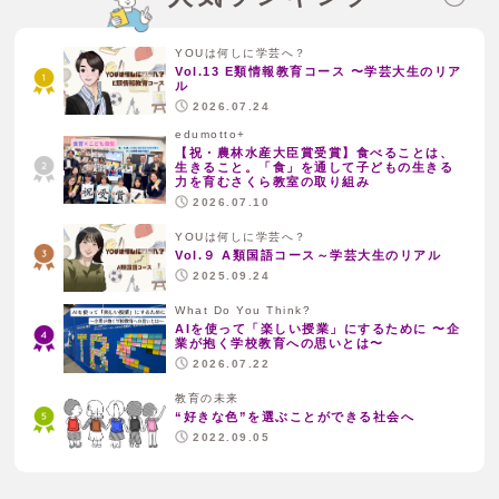
YOUは何しに学芸へ？
Vol.13 E類情報教育コース 〜学芸大生のリア
ル
2026.07.24
edumotto+
【祝・農林水産大臣賞受賞】食べることは、
生きること。「食」を通して子どもの生きる
力を育むさくら教室の取り組み
2026.07.10
YOUは何しに学芸へ？
Vol.９ A類国語コース～学芸大生のリアル
2025.09.24
What Do You Think?
AIを使って「楽しい授業」にするために 〜企
業が抱く学校教育への思いとは〜
2026.07.22
教育の未来
“好きな色”を選ぶことができる社会へ
2022.09.05