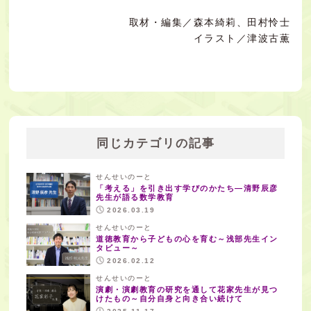
取材・編集／森本綺莉、田村怜士
イラスト／津波古薫
同じカテゴリの記事
せんせいのーと
「考える」を引き出す学びのかたち―清野辰彦
先生が語る数学教育
2026.03.19
せんせいのーと
道徳教育から子どもの心を育む～浅部先生イン
タビュー～
2026.02.12
せんせいのーと
演劇・演劇教育の研究を通して花家先生が見つ
けたもの～自分自身と向き合い続けて