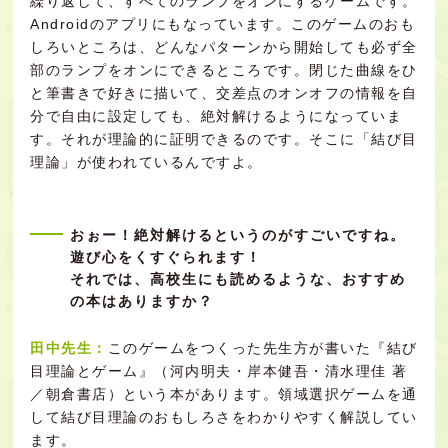
繰り返して、すべてのランプをオンにするゲームです。
Androidのアプリにもなっています。このゲームのおも
しろいところは、どんなパターンから開始しても必ず全
部のランプをオンにできるところです。閉じた曲線をひ
と筆書きで好きに描いて、交差点のオンオフの情報を自
分で自由に設定しても、絶対解けるようになっていま
す。それが理論的に証明できるのです。そこに「結び目
理論」が使われているんですよ。
おぉー！絶対解けるというのがすごいですね。
遊び心をくすぐられます！
それでは、高校生にも読めるような、おすすめ
の本はありますか？
田中先生：
このゲームをつくった先生方が書いた『結び
目理論とゲーム』（河内明夫・岸本健吾・清水理佳 著
／朝倉書店）という本があります。領域選択ゲームを通
して結び目理論のおもしろさをわかりやすく解説してい
ます。