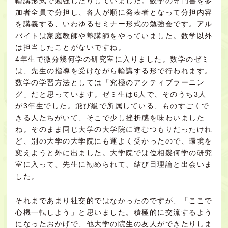
輪講形式で勉強したりしていました。数学の専門書を参
加者全員で分担し、各人が順に発表者となって分担内容
を講義する、いわゆるセミナー形式の勉強会です。アル
バイトは家庭教師や塾講師をやっていました。数学以外
は担当したことがないですね。
4年生で微分幾何学の研究室に入りました。数学のゼミ
は、先生の指導を受けながら輪講する形で行われます。
数学の学習方法としては「究極のアクティブラーニン
グ」だと思っています。ゼミ生は6人で、そのうち3人
が3年生でした。飛び級で所属している、ものすごくで
きる人たちがいて、そこで少し挫折感を味わいました
ね。そのまま同じ大学の大学院に進むつもりだったけれ
ど、別の大学の大学院にも運よく受かったので、環境を
変えようと外に出ました。大学院では位相幾何学の研究
室に入って、先生に勧められて、結び目理論と出会いま
した。
それまであまり社交的ではなかったのですが、「ここで
心機一転しよう」と思いました。積極的に交流するよう
になったおかげで、他大学の院生の友人ができたりしま