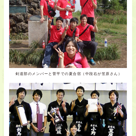
剣道部のメンバーと菅平での夏合宿（中段右が笠原さん）