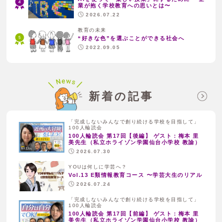
業が抱く学校教育への思いとは〜
2026.07.22
教育の未来
“好きな色”を選ぶことができる社会へ
2022.09.05
新着の記事
「完成しないみんなで創り続ける学校を目指して」
100人輪読会
100人輪読会 第17回【後編】 ゲスト：梅本 里
美先生（私立ホライゾン学園仙台小学校 教諭）
2026.07.30
YOUは何しに学芸へ？
Vol.13 E類情報教育コース 〜学芸大生のリアル
2026.07.24
「完成しないみんなで創り続ける学校を目指して」
100人輪読会
100人輪読会 第17回【前編】 ゲスト：梅本 里
美先生（私立ホライゾン学園仙台小学校 教諭）