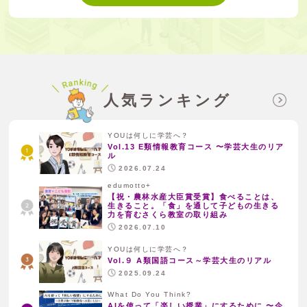
人気ランキング
YOUは何しに学芸へ？
Vol.13 E類情報教育コース 〜学芸大生のリア
ル
2026.07.24
edumotto+
【祝・農林水産大臣賞受賞】食べることは、
生きること。「食」を通して子どもの生きる
力を育むさくら教室の取り組み
2026.07.10
YOUは何しに学芸へ？
Vol.９ A類国語コース～学芸大生のリアル
2025.09.24
What Do You Think?
AIを使って「楽しい授業」にするために 〜企