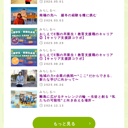
2026.05.01
みちしるべ
南極の先へ 越冬の経験を糧に挑む
2026.03.03
みちしるべ
おしえてE類の卒業生！教育支援職のキャリア
②【キャリア支援課コラボ】
2025.09.29
みちしるべ
おしえてE類の卒業生！教育支援職のキャリア
①【キャリア支援課コラボ】
2025.08.28
みちしるべ
地域の力×企業の挑戦〜“ここ”だからできる、
新たな学びに向かって〜
2025.06.26
みちしるべ
離島に広がるチャレンジの輪 ～生徒と創る “私
たちの可能性”と向き合える場所～
2024.12.13
もっと見る