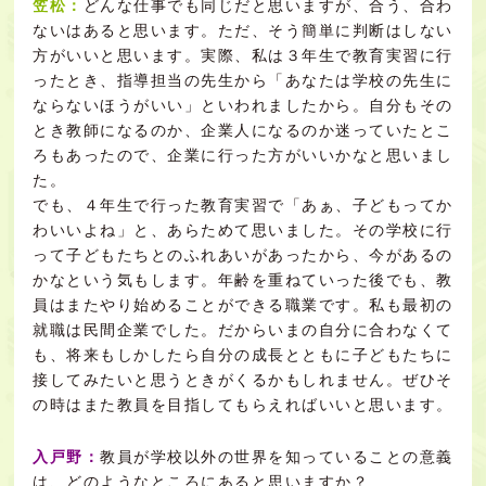
笠松：
どんな仕事でも同じだと思いますが、合う、合わ
ないはあると思います。ただ、そう簡単に判断はしない
方がいいと思います。実際、私は３年生で教育実習に行
ったとき、指導担当の先生から「あなたは学校の先生に
ならないほうがいい」といわれましたから。自分もその
とき教師になるのか、企業人になるのか迷っていたとこ
ろもあったので、企業に行った方がいいかなと思いまし
た。
でも、４年生で行った教育実習で「あぁ、子どもってか
わいいよね」と、あらためて思いました。その学校に行
って子どもたちとのふれあいがあったから、今があるの
かなという気もします。年齢を重ねていった後でも、教
員はまたやり始めることができる職業です。私も最初の
就職は民間企業でした。だからいまの自分に合わなくて
も、将来もしかしたら自分の成長とともに子どもたちに
接してみたいと思うときがくるかもしれません。ぜひそ
の時はまた教員を目指してもらえればいいと思います。
入戸野：
教員が学校以外の世界を知っていることの意義
は、どのようなところにあると思いますか？