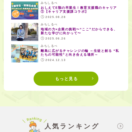
みちしるべ
おしえてE類の卒業生！教育支援職のキャリア
①【キャリア支援課コラボ】
2025.08.28
みちしるべ
地域の力×企業の挑戦〜“ここ”だからできる、
新たな学びに向かって〜
2025.06.26
みちしるべ
離島に広がるチャレンジの輪 ～生徒と創る “私
たちの可能性”と向き合える場所～
2024.12.13
もっと見る
人気ランキング