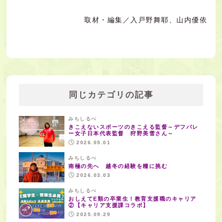
取材・編集／入戸野舞耶、山内優依
同じカテゴリの記事
みちしるべ
きこえないスポーツのきこえる監督～デフバレ
ー女子日本代表監督 狩野美雪さん～
2026.05.01
みちしるべ
南極の先へ 越冬の経験を糧に挑む
2026.03.03
みちしるべ
おしえてE類の卒業生！教育支援職のキャリア
②【キャリア支援課コラボ】
2025.09.29