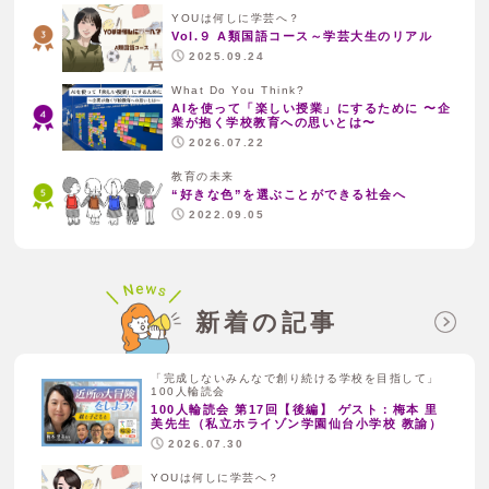
YOUは何しに学芸へ？
Vol.９ A類国語コース～学芸大生のリアル
2025.09.24
What Do You Think?
AIを使って「楽しい授業」にするために 〜企
業が抱く学校教育への思いとは〜
2026.07.22
教育の未来
“好きな色”を選ぶことができる社会へ
2022.09.05
新着の記事
「完成しないみんなで創り続ける学校を目指して」
100人輪読会
100人輪読会 第17回【後編】 ゲスト：梅本 里
美先生（私立ホライゾン学園仙台小学校 教諭）
2026.07.30
YOUは何しに学芸へ？