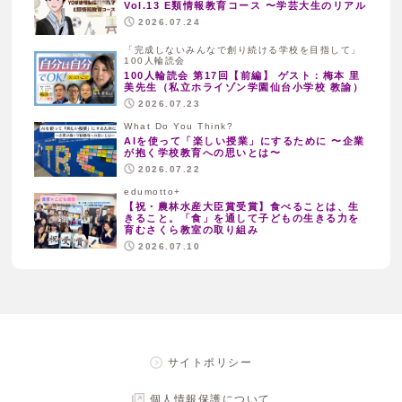
Vol.13 E類情報教育コース 〜学芸大生のリアル
2026.07.24
「完成しないみんなで創り続ける学校を目指して」
100人輪読会
100人輪読会 第17回【前編】 ゲスト：梅本 里
美先生（私立ホライゾン学園仙台小学校 教諭）
2026.07.23
What Do You Think?
AIを使って「楽しい授業」にするために 〜企業
が抱く学校教育への思いとは〜
2026.07.22
edumotto+
【祝・農林水産大臣賞受賞】食べることは、生
きること。「食」を通して子どもの生きる力を
育むさくら教室の取り組み
2026.07.10
サイトポリシー
個人情報保護について