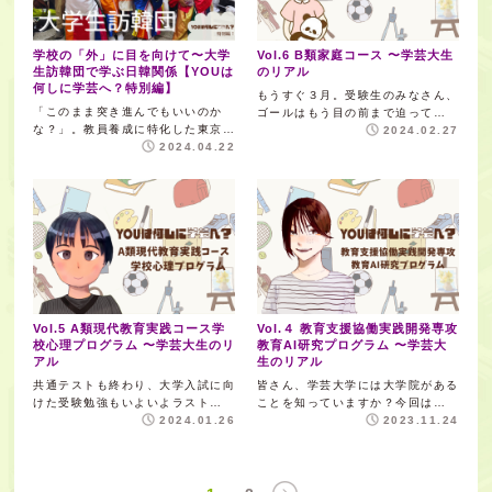
学校の「外」に目を向けて〜大学
Vol.6 B類家庭コース 〜学芸大生
生訪韓団で学ぶ日韓関係【YOUは
のリアル
何しに学芸へ？特別編】
もうすぐ３月。受験生のみなさん、
「このまま突き進んでもいいのか
ゴールはもう目の前まで迫って…
な？」。教員養成に特化した東京…
2024.02.27
2024.04.22
Vol.5 A類現代教育実践コース学
Vol.４ 教育支援協働実践開発専攻
校心理プログラム 〜学芸大生のリ
教育AI研究プログラム 〜学芸大
アル
生のリアル
共通テストも終わり、大学入試に向
皆さん、学芸大学には大学院がある
けた受験勉強もいよいよラスト…
ことを知っていますか？今回は…
2024.01.26
2023.11.24