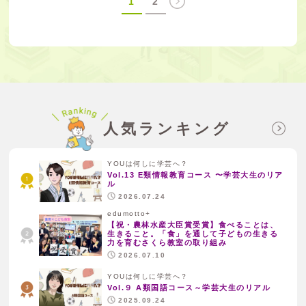
1
2
人気ランキング
YOUは何しに学芸へ？
Vol.13 E類情報教育コース 〜学芸大生のリア
ル
2026.07.24
edumotto+
【祝・農林水産大臣賞受賞】食べることは、
生きること。「食」を通して子どもの生きる
力を育むさくら教室の取り組み
2026.07.10
YOUは何しに学芸へ？
Vol.９ A類国語コース～学芸大生のリアル
2025.09.24