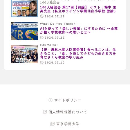
100人輪読会
100人輪読会 第17回【前編】 ゲスト：梅本 里
美先生（私立ホライゾン学園仙台小学校 教諭）
2026.07.23
What Do You Think?
AIを使って「楽しい授業」にするために 〜企業
が抱く学校教育への思いとは〜
2026.07.22
edumotto+
【祝・農林水産大臣賞受賞】食べることは、生
きること。「食」を通して子どもの生きる力を
育むさくら教室の取り組み
2026.07.10
サイトポリシー
個人情報保護について
東京学芸大学