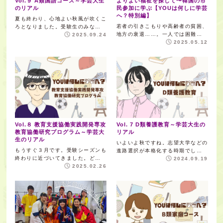
Vol.９ A類国語コース～学芸大生
よりよい福祉を探して〜韓国の市
のリアル
民参加に学ぶ【YOUは何しに学芸
へ？特別編】
夏も終わり、心地よい秋風が吹くこ
若者の引きこもりや高齢者の貧困、
ろとなりました。受験生のみな…
地方の衰退……。一人では困難…
2025.09.24
2025.05.12
Vol.８ 教育支援協働実践開発専攻
Vol. 7 D類養護教育～学芸大生の
教育協働研究プログラム～学芸大
リアル
生のリアル
いよいよ秋ですね。志望大学などの
もうすぐ３月です。受験シーズンも
進路選択が本格化する時期でし…
終わりに近づいてきました。ど…
2024.09.19
2025.02.26