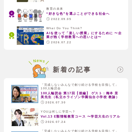
教育の未来
“好きな色”を選ぶことができる社会へ
2022.09.05
What Do You Think?
AIを使って「楽しい授業」にするために 〜企
業が抱く学校教育への思いとは〜
2026.07.22
新着の記事
「完成しないみんなで創り続ける学校を目指して」
100人輪読会
100人輪読会 第17回【後編】 ゲスト：梅本 里
美先生（私立ホライゾン学園仙台小学校 教諭）
2026.07.30
YOUは何しに学芸へ？
Vol.13 E類情報教育コース 〜学芸大生のリアル
2026.07.24
「完成しないみんなで創り続ける学校を目指して」