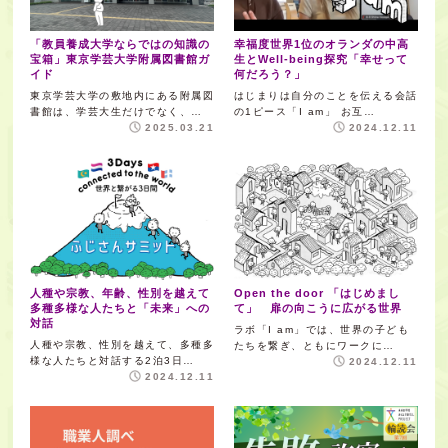
「教員養成大学ならではの知識の
幸福度世界1位のオランダの中高
宝箱」東京学芸大学附属図書館ガ
生とWell-being探究「幸せって
イド
何だろう？」
東京学芸大学の敷地内にある附属図
はじまりは自分のことを伝える会話
書館は、学芸大生だけでなく、…
の1ピース「I am」 お互…
2025.03.21
2024.12.11
人種や宗教、年齢、性別を越えて
Open the door 「はじめまし
多種多様な人たちと「未来」への
て」 扉の向こうに広がる世界
対話
ラボ「I am」では、世界の子ども
人種や宗教、性別を越えて、多種多
たちを繋ぎ、ともにワークに…
様な人たちと対話する2泊3日…
2024.12.11
2024.12.11