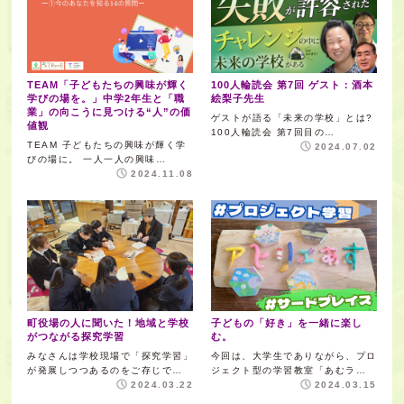
TEAM「子どもたちの興味が輝く
100人輪読会 第7回 ゲスト：酒本
学びの場を。」中学2年生と「職
絵梨子先生
業」の向こうに見つける“人”の価
ゲストが語る「未来の学校」とは?
値観
100人輪読会 第7回目の…
TEAM 子どもたちの興味が輝く学
2024.07.02
びの場に。 一人一人の興味…
2024.11.08
町役場の人に聞いた！地域と学校
子どもの「好き」を一緒に楽し
がつながる探究学習
む。
みなさんは学校現場で「探究学習」
今回は、大学生でありながら、プロ
が発展しつつあるのをご存じで…
ジェクト型の学習教室「あむラ…
2024.03.22
2024.03.15