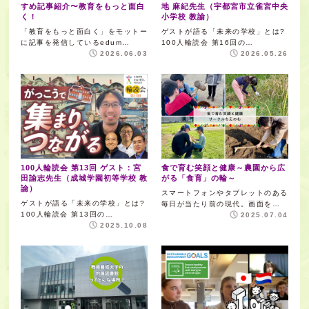
すめ記事紹介〜教育をもっと面白
地 麻紀先生（宇都宮市立雀宮中央
く！
小学校 教諭）
「教育をもっと面白く」をモットー
ゲストが語る「未来の学校」とは?
に記事を発信しているedum…
100人輪読会 第16回の…
2026.06.03
2026.05.26
100人輪読会 第13回 ゲスト：宮
食で育む笑顔と健康～農園から広
田諭志先生（成城学園初等学校 教
がる「食育」の輪～
諭）
スマートフォンやタブレットのある
ゲストが語る「未来の学校」とは?
毎日が当たり前の現代。画面を…
100人輪読会 第13回の…
2025.07.04
2025.10.08