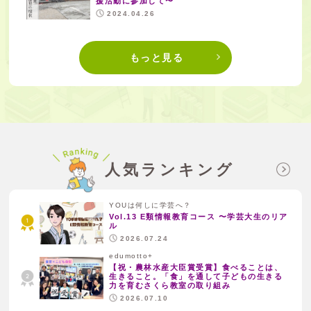
援活動に参加して〜
2024.04.26
もっと見る
人気ランキング
YOUは何しに学芸へ？
Vol.13 E類情報教育コース 〜学芸大生のリア
ル
2026.07.24
edumotto+
【祝・農林水産大臣賞受賞】食べることは、
生きること。「食」を通して子どもの生きる
力を育むさくら教室の取り組み
2026.07.10