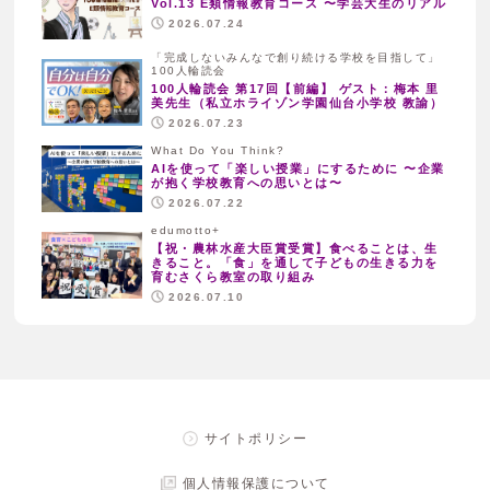
Vol.13 E類情報教育コース 〜学芸大生のリアル
2026.07.24
「完成しないみんなで創り続ける学校を目指して」
100人輪読会
100人輪読会 第17回【前編】 ゲスト：梅本 里
美先生（私立ホライゾン学園仙台小学校 教諭）
2026.07.23
What Do You Think?
AIを使って「楽しい授業」にするために 〜企業
が抱く学校教育への思いとは〜
2026.07.22
edumotto+
【祝・農林水産大臣賞受賞】食べることは、生
きること。「食」を通して子どもの生きる力を
育むさくら教室の取り組み
2026.07.10
サイトポリシー
個人情報保護について