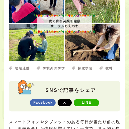
地域連携
学校外の学び
探究学習
教材
SNSで記事をシェア
Facebook
X
LINE
スマートフォンやタブレットのある毎日が当たり前の現
代。画面を介した体験が増えていく一方で、食べ物が自