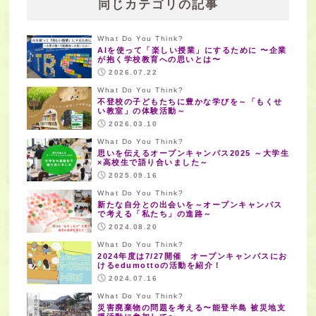
同じカテゴリの記事
What Do You Think?
AIを使って「楽しい授業」にするために 〜企業
が抱く学校教育への思いとは〜
2026.07.22
What Do You Think?
不登校の子どもたちに豊かな学びを～「もくせ
い教室」の体験活動～
2026.03.10
What Do You Think?
思いを伝えるオープンキャンパス2025 ～大学生
×高校生で語り合いました～
2025.09.16
What Do You Think?
新たな自分との出会いを～オープンキャンパス
で考える「私たち」の進路～
2024.08.20
What Do You Think?
2024年度は7/27開催 オープンキャンパスにお
けるedumottoの活動を紹介！
2024.07.16
What Do You Think?
災害廃棄物の問題を考える〜能登半島 被災地支