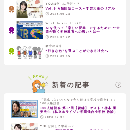
YOUは何しに学芸へ？
Vol.９ A類国語コース～学芸大生のリアル
2025.09.24
What Do You Think?
AIを使って「楽しい授業」にするために 〜企
業が抱く学校教育への思いとは〜
2026.07.22
教育の未来
“好きな色”を選ぶことができる社会へ
2022.09.05
新着の記事
「完成しないみんなで創り続ける学校を目指して」
100人輪読会
100人輪読会 第17回【後編】 ゲスト：梅本 里
美先生（私立ホライゾン学園仙台小学校 教諭）
2026.07.30
YOUは何しに学芸へ？