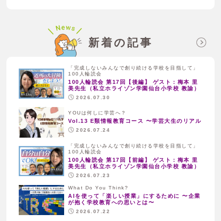
新着の記事
「完成しないみんなで創り続ける学校を目指して」
100人輪読会
100人輪読会 第17回【後編】 ゲスト：梅本 里
美先生（私立ホライゾン学園仙台小学校 教諭）
2026.07.30
YOUは何しに学芸へ？
Vol.13 E類情報教育コース 〜学芸大生のリアル
2026.07.24
「完成しないみんなで創り続ける学校を目指して」
100人輪読会
100人輪読会 第17回【前編】 ゲスト：梅本 里
美先生（私立ホライゾン学園仙台小学校 教諭）
2026.07.23
What Do You Think?
AIを使って「楽しい授業」にするために 〜企業
が抱く学校教育への思いとは〜
2026.07.22