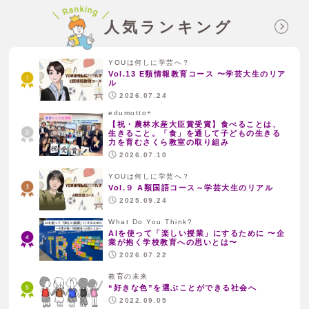
人気ランキング
YOUは何しに学芸へ？
Vol.13 E類情報教育コース 〜学芸大生のリア
ル
2026.07.24
edumotto+
【祝・農林水産大臣賞受賞】食べることは、
生きること。「食」を通して子どもの生きる
力を育むさくら教室の取り組み
2026.07.10
YOUは何しに学芸へ？
Vol.９ A類国語コース～学芸大生のリアル
2025.09.24
What Do You Think?
AIを使って「楽しい授業」にするために 〜企
業が抱く学校教育への思いとは〜
2026.07.22
教育の未来
“好きな色”を選ぶことができる社会へ
2022.09.05