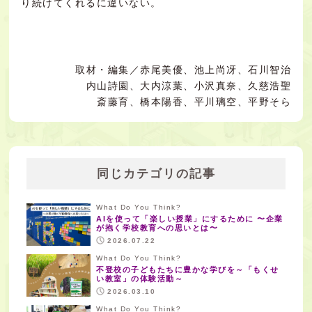
り続けてくれるに違いない。
取材・編集／赤尾美優、池上尚冴、石川智治
内山詩園、大内涼葉、小沢真奈、久慈浩聖
斎藤育、橋本陽香、平川璃空、平野そら
同じカテゴリの記事
What Do You Think?
AIを使って「楽しい授業」にするために 〜企業
が抱く学校教育への思いとは〜
2026.07.22
What Do You Think?
不登校の子どもたちに豊かな学びを～「もくせ
い教室」の体験活動～
2026.03.10
What Do You Think?