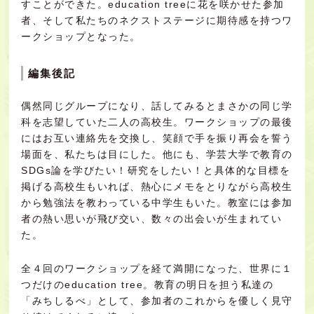
すことができた。education treeに花を咲かせた参加
者、そして私たちのネクストステージに期待感を持つワ
ークショップとなった。
編集後記
偶然同じグループになり、話してみるとまさかの同じ学
科を志望していた二人の高校生。ワークショップの最後
にはお互い連絡先を交換し、笑顔で手を振り再会を誓う
場面を、私たちは目にした。他にも、学芸大学で教育の
SDGs論を学びたい！研究をしたい！と具体的な目標を
掲げる高校生もいれば、熱心にメモをとりながら高校生
から勉強法を教わっている中学生もいた。教室には参加
者の熱い思いが飛び交い、数々の出会いが生まれてい
た。
全４回のワークショップを経て満開になった、世界に１
つだけのeducation tree。教育の明日を担う私達の
「みちしるべ」として、参加者のこれからを優しく見守