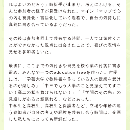
ればよいのだろう」時折手が止まり、考えにふける、そ
んな参加者の様子が見受けられた。マインドマップで心
の内を視覚化・言語化していく過程で、自分の気持ちに
真剣に向き合っているようだった。
その後は参加者同士で共有する時間。一人では気付くこ
とができなかった視点に出会えたことで、喜びの表情を
見せる参加者もいた。
最後に、ここまでの気付きや発見を桜や葉の付箋に書き
留め、みんなで一つのeducation treeを作った。付箋
には、「学芸大学で教科書を作っている人の授業を受け
るのが楽しみ」「中三でもう大学のこと見据えててすご
い！高二の私も負けられない！」「『学問のその先』の
見通しがあると頑張れる」などとあった。
中学生と高校生、高校生と保護者など、立場や年齢の違
う参加者が自分の考えや経験を共有し合う時間は、企画
した私たちにとっても新鮮だった。