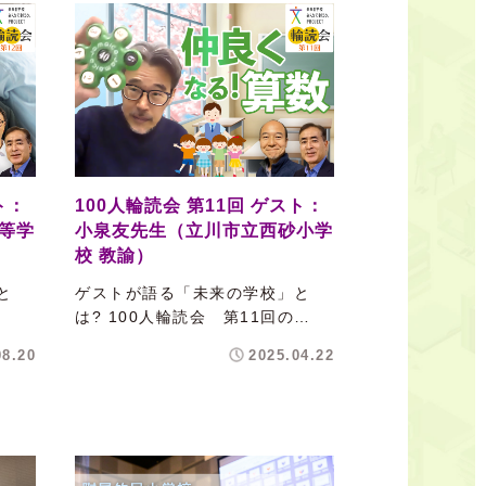
ト：
100人輪読会 第11回 ゲスト：
等学
小泉友先生（立川市立西砂小学
校 教諭）
と
ゲストが語る「未来の学校」と
…
は? 100人輪読会 第11回の…
08.20
2025.04.22