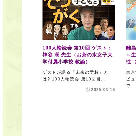
100人輪読会 第10回 ゲスト：
離
神谷 潤 先生（お茶の水女子大
～生
学付属小学校 教諭）
性”
ゲストが語る「未来の学校」と
東京
は? 100人輪読会 第10回目…
ビュ
で…
2025.03.18