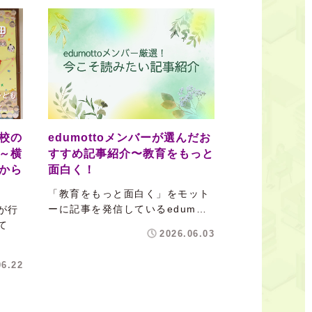
校の
edumottoメンバーが選んだお
～横
すすめ記事紹介〜教育をもっと
から
面白く！
「教育をもっと面白く」をモット
ーに記事を発信しているedum…
が行
て
2026.06.03
06.22