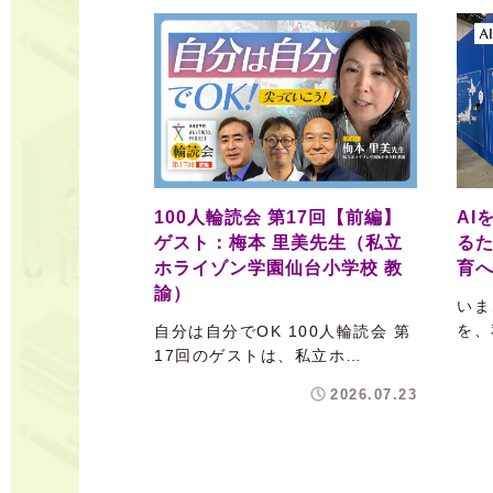
100人輪読会 第17回【前編】
AI
ゲスト：梅本 里美先生（私立
るた
ホライゾン学園仙台小学校 教
育
諭）
いま
を、
自分は自分でOK 100人輪読会 第
17回のゲストは、私立ホ…
2026.07.23