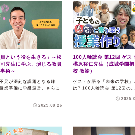
教員という役を生きる」～松
100人輪読会 第12回 ゲス
隼司先生に学ぶ、演じる教員
楳原裕仁先生（成城学園初
仕事術～
校 教諭）
不足が深刻な課題となる昨
ゲストが語る「未来の学校」
授業準備に学級運営、さらに
は? 100人輪読会 第12回の
2025.
2025.08.26