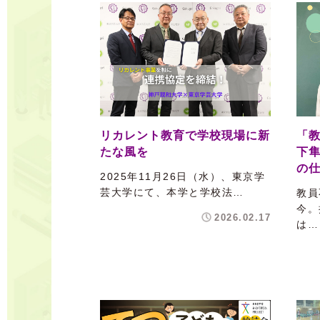
リカレント教育で学校現場に新
「
たな風を
下
の
2025年11月26日（水）、東京学
芸大学にて、本学と学校法…
教員
今。
2026.02.17
は…