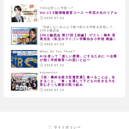
YOUは何しに学芸へ？
Vol.13 E類情報教育コース 〜学芸大生のリアル
2026.07.24
「完成しないみんなで創り続ける学校を目指して」
100人輪読会
100人輪読会 第17回【前編】 ゲスト：梅本 里
美先生（私立ホライゾン学園仙台小学校 教諭）
2026.07.23
What Do You Think?
AIを使って「楽しい授業」にするために 〜企業
が抱く学校教育への思いとは〜
2026.07.22
edumotto+
【祝・農林水産大臣賞受賞】食べることは、生
きること。「食」を通して子どもの生きる力を
育むさくら教室の取り組み
2026.07.10
サイトポリシー