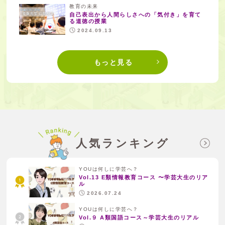
教育の未来
自己表出から人間らしさへの「気付き」を育て
る道徳の授業
2024.09.13
もっと見る
人気ランキング
YOUは何しに学芸へ？
Vol.13 E類情報教育コース 〜学芸大生のリア
ル
2026.07.24
YOUは何しに学芸へ？
Vol.９ A類国語コース～学芸大生のリアル