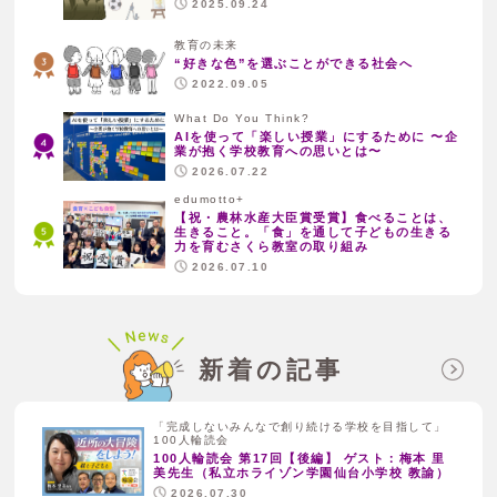
2025.09.24
教育の未来
“好きな色”を選ぶことができる社会へ
2022.09.05
What Do You Think?
AIを使って「楽しい授業」にするために 〜企
業が抱く学校教育への思いとは〜
2026.07.22
edumotto+
【祝・農林水産大臣賞受賞】食べることは、
生きること。「食」を通して子どもの生きる
力を育むさくら教室の取り組み
2026.07.10
新着の記事
「完成しないみんなで創り続ける学校を目指して」
100人輪読会
100人輪読会 第17回【後編】 ゲスト：梅本 里
美先生（私立ホライゾン学園仙台小学校 教諭）
2026.07.30