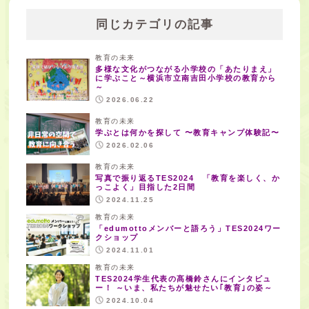
同じカテゴリの記事
教育の未来
多様な文化がつながる小学校の「あたりまえ」
に学ぶこと～横浜市立南吉田小学校の教育から
～
2026.06.22
教育の未来
学ぶとは何かを探して 〜教育キャンプ体験記〜
2026.02.06
教育の未来
写真で振り返るTES2024 「教育を楽しく、か
っこよく」目指した2日間
2024.11.25
教育の未来
「edumottoメンバーと語ろう」TES2024ワー
クショップ
2024.11.01
教育の未来
TES2024学生代表の髙橋鈴さんにインタビュ
ー！ ～いま、私たちが魅せたい｢教育｣の姿～
2024.10.04