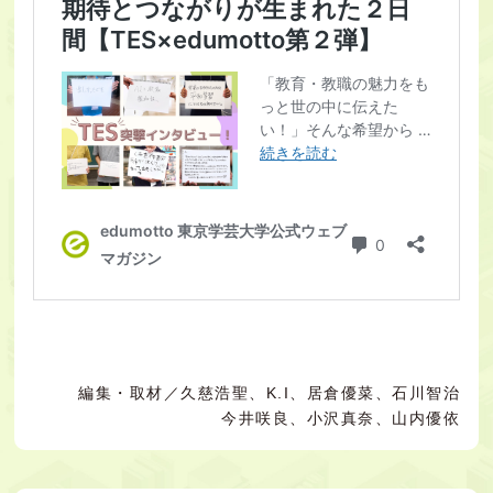
編集・取材／
久慈浩聖、K.I、居倉優菜、石川智治
今井咲良、
小沢真奈、山内優依