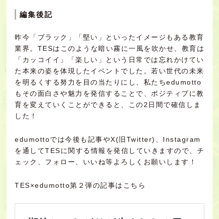
編集後記
昨今「ブラック」「堅い」といったイメージもある教育
業界。TESはこのような暗い霧に一風を吹かせ、教育は
「カッコイイ」「楽しい」という日常では忘れかけてい
た本来の姿を体現したイベントでした。若い世代の未来
を明るくする努力を目の当たりにし、私たちedumotto
もその
面白さや魅力を発信することで、ポジティブに教
育を変えていくことが
できると、この2日間で確信しま
した！
edumottoでは今後も記事や
X(旧Twitter)
、
Instagram
を通してTESに関する情報を発信していきますので、チ
ェック、フォロー、いいね等よろしくお願いします！
TES×edumotto第２弾の記事はこちら