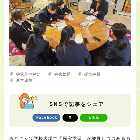
学校外の学び
学校教育
探究学習
産学連携
SNSで記事をシェア
Facebook
X
LINE
みなさんは学校現場で「探究学習」が発展しつつあるの