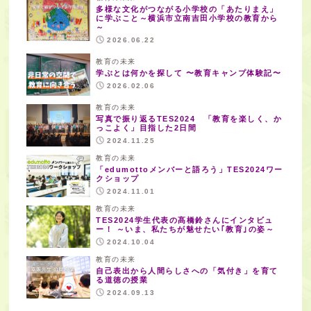
多様な文化がつながる小学校の「あたりまえ」
に学ぶこと～横浜市立南吉田小学校の教育から
～
2026.06.22
教育の未来
学ぶとは何かを探して 〜教育キャンプ体験記〜
2026.02.06
教育の未来
写真で振り返るTES2024 「教育を楽しく、か
っこよく」目指した2日間
2024.11.25
教育の未来
「edumottoメンバーと語ろう」TES2024ワー
クショップ
2024.11.01
教育の未来
TES2024学生代表の髙橋鈴さんにインタビュ
ー！ ～いま、私たちが魅せたい｢教育｣の姿～
2024.10.04
教育の未来
自己表出から人間らしさへの「気付き」を育て
る道徳の授業
2024.09.13