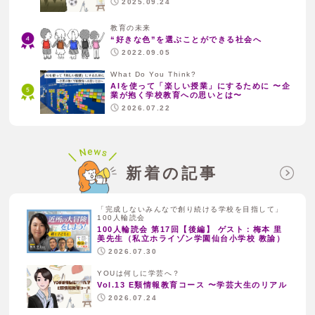
2025.09.24
教育の未来
“好きな色”を選ぶことができる社会へ
2022.09.05
What Do You Think?
AIを使って「楽しい授業」にするために 〜企
業が抱く学校教育への思いとは〜
2026.07.22
新着の記事
「完成しないみんなで創り続ける学校を目指して」
100人輪読会
100人輪読会 第17回【後編】 ゲスト：梅本 里
美先生（私立ホライゾン学園仙台小学校 教諭）
2026.07.30
YOUは何しに学芸へ？
Vol.13 E類情報教育コース 〜学芸大生のリアル
2026.07.24