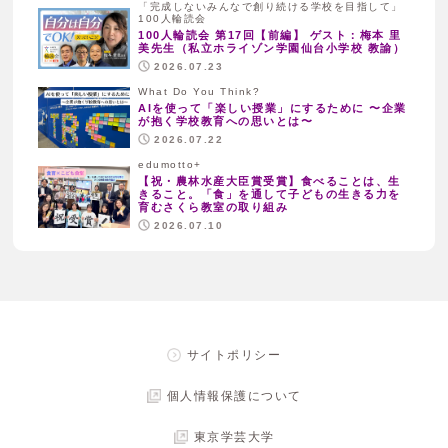
「完成しないみんなで創り続ける学校を目指して」
100人輪読会
100人輪読会 第17回【前編】 ゲスト：梅本 里
美先生（私立ホライゾン学園仙台小学校 教諭）
2026.07.23
What Do You Think?
AIを使って「楽しい授業」にするために 〜企業
が抱く学校教育への思いとは〜
2026.07.22
edumotto+
【祝・農林水産大臣賞受賞】食べることは、生
きること。「食」を通して子どもの生きる力を
育むさくら教室の取り組み
2026.07.10
サイトポリシー
個人情報保護について
東京学芸大学