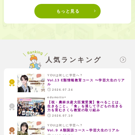
もっと見る
人気ランキング
YOUは何しに学芸へ？
Vol.13 E類情報教育コース 〜学芸大生のリア
ル
2026.07.24
edumotto+
【祝・農林水産大臣賞受賞】食べることは、
生きること。「食」を通して子どもの生きる
力を育むさくら教室の取り組み
2026.07.10
YOUは何しに学芸へ？
Vol.９ A類国語コース～学芸大生のリアル