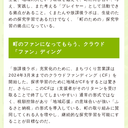
え、実践し、また考える「プレイヤー」として活動でき
る拠点があること。くまたんや放課後ラボは、生徒のた
めの探究学習であるだけでなく、「町のための」探究学
習の拠点になっている。
町のファンになってもらう、クラウド
「ファン」ディング
「放課後ラボ」充実化のために、まちづくり営業課は
2024年3月末までの
クラウドファンディング（CF）
を
開始した。探求学習のために地域がCFをするとは驚き
だ。さらに、このCFは（支援者がそのリターンを受け
取ることで終了してしまいやすい）通常の形式ではな
く、税額控除があり「地域応援」の意味合いが強い「ふ
るさと納税」の形式を導入している。町の取り組みに賛
同してくれる人を増やし、継続的な探究学習を可能にす
ることが目標なのだ。