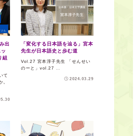
み出
「変化する日本語を辿る」宮本
エッ
先生が日本語史と歩む道
り組
Vol.27 宮本淳子先生 「せんせい
のーと」vol.27 …
いて
2024.03.29
か。
05.30