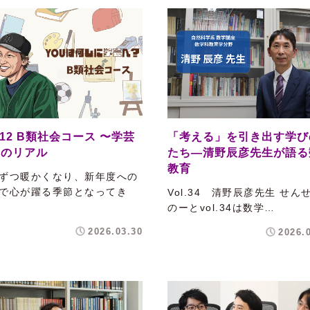
l.12 B類社会コース 〜学芸
「考える」を引き出す学び
生のリアル
たち―清野辰彦先生が語る
教育
ずつ暖かくなり、新年度への
で心が躍る季節となってき
Vol.34 清野辰彦先生 せん
のーとvol.34は数学…
2026.03.30
2026.