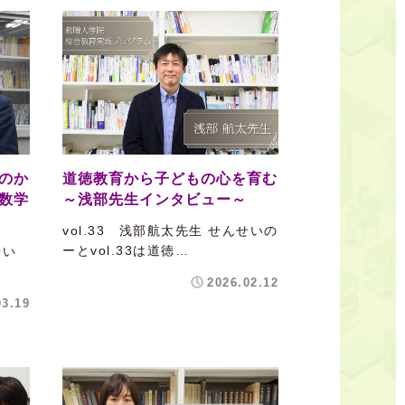
のか
道徳教育から子どもの心を育む
数学
～浅部先生インタビュー～
vol.33 浅部航太先生 せんせいの
ーとvol.33は道徳…
せい
2026.02.12
03.19