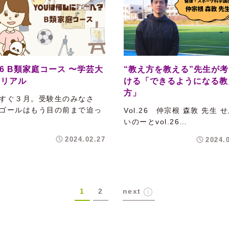
l.6 B類家庭コース 〜学芸大
“教え方を教える”先生が
のリアル
ける「できるようになる教
方」
すぐ３月。受験生のみなさ
ゴールはもう目の前まで迫っ
Vol.26 仲宗根 森敦 先生 
いのーとvol.26…
2024.02.27
2024.
1
2
next