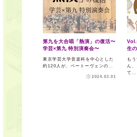
第九を大合唱「熱演」の復活〜
Vo
学芸×第九 特別演奏会〜
生
東京学芸大学音楽科を中心とした
もう
約120人が、ベートーヴェンの…
ん、
て…
2024.03.01