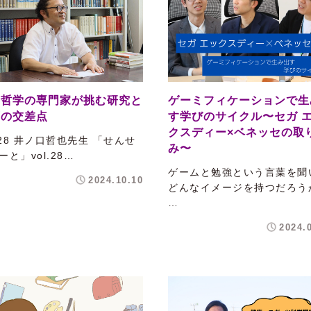
国哲学の専門家が挑む研究と
ゲーミフィケーションで生
育の交差点
す学びのサイクル〜セガ 
クスディー×ベネッセの取
l.28 井ノ口哲也先生 「せんせ
み〜
ーと」vol.28…
ゲームと勉強という言葉を聞
2024.10.10
どんなイメージを持つだろう
…
2024.