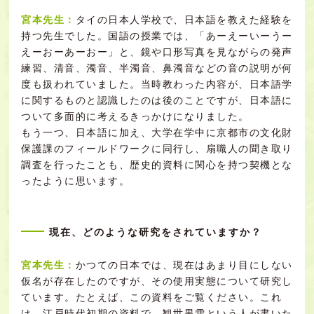
宮本先生
：
タイの日本人学校で、日本語を教えた経験を
持つ先生でした。国語の授業では、「あーえーいーうー
えーおーあーおー」と、鏡や口形写真を見ながらの発声
練習、清音、濁音、半濁音、鼻濁音などの音の説明が何
度も扱われていました。当時教わった内容が、日本語学
に関するものと認識したのは後のことですが、日本語に
ついて多面的に考えるきっかけになりました。
もう一つ、日本語に加え、大学在学中に京都市の文化財
保護課のフィールドワークに同行し、扇職人の聞き取り
調査を行ったことも、歴史的資料に関心を持つ契機とな
ったように思います。
現在、どのような研究をされていますか？
宮本先生：
かつての日本では、現在はあまり目にしない
仮名が存在したのですが、その使用実態について研究し
ています。たとえば、この資料をご覧ください。これ
は、江戸時代初期の資料で、観世黒雪という人が書いた