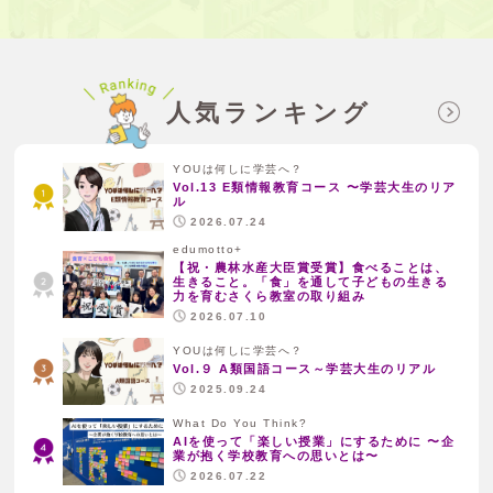
人気ランキング
YOUは何しに学芸へ？
Vol.13 E類情報教育コース 〜学芸大生のリア
ル
2026.07.24
edumotto+
【祝・農林水産大臣賞受賞】食べることは、
生きること。「食」を通して子どもの生きる
力を育むさくら教室の取り組み
2026.07.10
YOUは何しに学芸へ？
Vol.９ A類国語コース～学芸大生のリアル
2025.09.24
What Do You Think?
AIを使って「楽しい授業」にするために 〜企
業が抱く学校教育への思いとは〜
2026.07.22