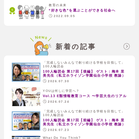
教育の未来
“好きな色”を選ぶことができる社会へ
2022.09.05
新着の記事
「完成しないみんなで創り続ける学校を目指して」
100人輪読会
100人輪読会 第17回【後編】 ゲスト：梅本 里
美先生（私立ホライゾン学園仙台小学校 教諭）
2026.07.30
YOUは何しに学芸へ？
Vol.13 E類情報教育コース 〜学芸大生のリアル
2026.07.24
「完成しないみんなで創り続ける学校を目指して」
100人輪読会
100人輪読会 第17回【前編】 ゲスト：梅本 里
美先生（私立ホライゾン学園仙台小学校 教諭）
2026.07.23
What Do You Think?