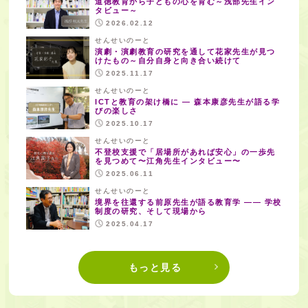
道徳教育から子どもの心を育む～浅部先生イン
タビュー～
2026.02.12
せんせいのーと
演劇・演劇教育の研究を通して花家先生が見つ
けたもの～自分自身と向き合い続けて
2025.11.17
せんせいのーと
ICTと教育の架け橋に — 森本康彦先生が語る学
びの楽しさ
2025.10.17
せんせいのーと
不登校支援で「居場所があれば安心」の一歩先
を見つめて〜江角先生インタビュー〜
2025.06.11
せんせいのーと
境界を往還する前原先生が語る教育学 —— 学校
制度の研究、そして現場から
2025.04.17
もっと見る