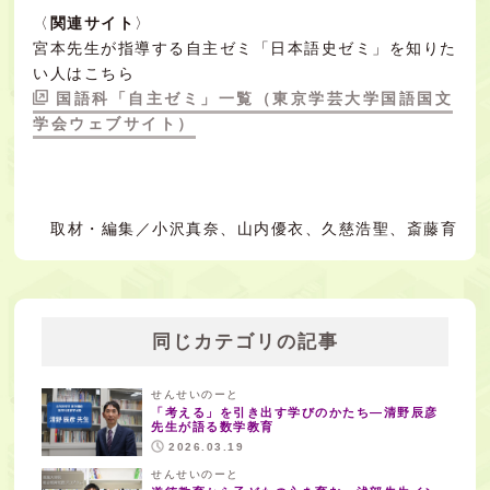
〈
関連サイト
〉
宮本先生が指導する自主ゼミ「日本語史ゼミ」を知りた
い人はこちら
国語科「自主ゼミ」一覧（東京学芸大学国語国文
学会ウェブサイト）
取材・編集／小沢真奈、山内優衣、久慈浩聖、斎藤育
同じカテゴリの記事
せんせいのーと
「考える」を引き出す学びのかたち―清野辰彦
先生が語る数学教育
2026.03.19
せんせいのーと