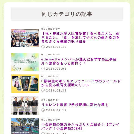
同じカテゴリの記事
edumotto+
【祝・農林水産大臣賞受賞】食べることは、生
きること。「食」を通して子どもの生きる力を
育むさくら教室の取り組み
2026.07.10
edumotto+
edumottoメンバーが選んだおすすめ記事紹
介〜教育をもっと面白く！
2026.06.03
edumotto+
E類学生のキャリアって？——3つのフィールド
から見る教育支援職のリアル
2026.03.31
edumotto+
リカレント教育で学校現場に新たな風を
2026.02.17
edumotto+
小金井祭の魅力をたっぷりとご紹介！【プレイ
バック！小金井祭2024】
2025.10.24