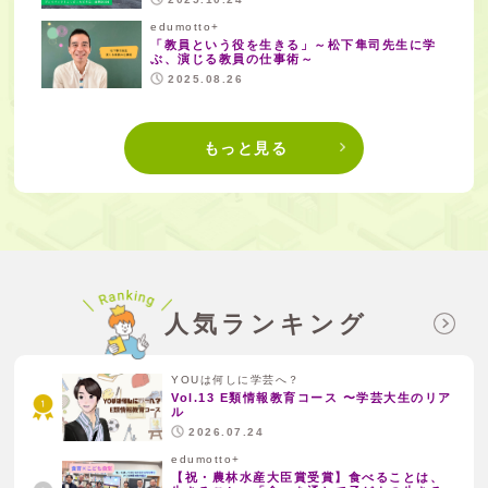
edumotto+
「教員という役を生きる」～松下隼司先生に学
ぶ、演じる教員の仕事術～
2025.08.26
もっと見る
人気ランキング
YOUは何しに学芸へ？
Vol.13 E類情報教育コース 〜学芸大生のリア
ル
2026.07.24
edumotto+
【祝・農林水産大臣賞受賞】食べることは、