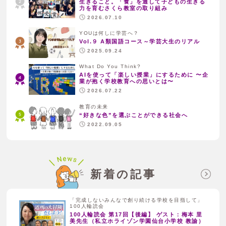
生きること。「食」を通して子どもの生きる
力を育むさくら教室の取り組み
2026.07.10
YOUは何しに学芸へ？
Vol.９ A類国語コース～学芸大生のリアル
2025.09.24
What Do You Think?
AIを使って「楽しい授業」にするために 〜企
業が抱く学校教育への思いとは〜
2026.07.22
教育の未来
“好きな色”を選ぶことができる社会へ
2022.09.05
新着の記事
「完成しないみんなで創り続ける学校を目指して」
100人輪読会
100人輪読会 第17回【後編】 ゲスト：梅本 里
美先生（私立ホライゾン学園仙台小学校 教諭）