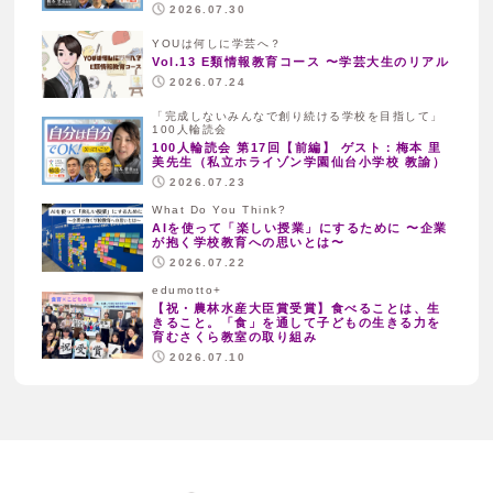
2026.07.30
YOUは何しに学芸へ？
Vol.13 E類情報教育コース 〜学芸大生のリアル
2026.07.24
「完成しないみんなで創り続ける学校を目指して」
100人輪読会
100人輪読会 第17回【前編】 ゲスト：梅本 里
美先生（私立ホライゾン学園仙台小学校 教諭）
2026.07.23
What Do You Think?
AIを使って「楽しい授業」にするために 〜企業
が抱く学校教育への思いとは〜
2026.07.22
edumotto+
【祝・農林水産大臣賞受賞】食べることは、生
きること。「食」を通して子どもの生きる力を
育むさくら教室の取り組み
2026.07.10