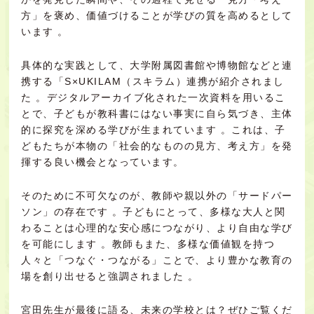
方」を褒め、価値づけることが学びの質を高めるとして
います 。
具体的な実践として、大学附属図書館や博物館などと連
携する「S×UKILAM（スキラム）連携が紹介されまし
た 。デジタルアーカイブ化された一次資料を用いるこ
とで、子どもが教科書にはない事実に自ら気づき、主体
的に探究を深める学びが生まれています 。これは、子
どもたちが本物の「社会的なものの見方、考え方」を発
揮する良い機会となっています。
そのために不可欠なのが、教師や親以外の「サードパー
ソン」の存在です 。子どもにとって、多様な大人と関
わることは心理的な安心感につながり、より自由な学び
を可能にします 。教師もまた、多様な価値観を持つ
人々と「つなぐ・つながる」ことで、より豊かな教育の
場を創り出せると強調されました 。
宮田先生が最後に語る、未来の学校とは？ぜひご覧くだ