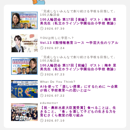
「完成しないみんなで創り続ける学校を目指して」
100人輪読会
100人輪読会 第17回【後編】 ゲスト：梅本 里
美先生（私立ホライゾン学園仙台小学校 教諭）
2026.07.30
YOUは何しに学芸へ？
Vol.13 E類情報教育コース 〜学芸大生のリアル
2026.07.24
「完成しないみんなで創り続ける学校を目指して」
100人輪読会
100人輪読会 第17回【前編】 ゲスト：梅本 里
美先生（私立ホライゾン学園仙台小学校 教諭）
2026.07.23
What Do You Think?
AIを使って「楽しい授業」にするために 〜企業
が抱く学校教育への思いとは〜
2026.07.22
edumotto+
【祝・農林水産大臣賞受賞】食べることは、生
きること。「食」を通して子どもの生きる力を
育むさくら教室の取り組み
2026.07.10