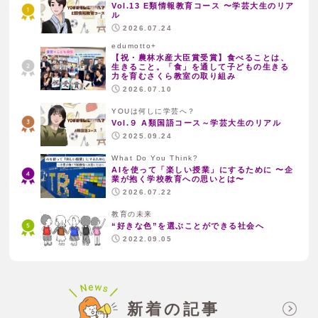
Vol.13 E類情報教育コース 〜学芸大生のリア
ル
2026.07.24
edumotto+
【祝・農林水産大臣賞受賞】食べることは、
生きること。「食」を通して子どもの生きる
力を育むさくら教室の取り組み
2026.07.10
YOUは何しに学芸へ？
Vol.９ A類国語コース～学芸大生のリアル
2025.09.24
What Do You Think?
AIを使って「楽しい授業」にするために 〜企
業が抱く学校教育への思いとは〜
2026.07.22
教育の未来
“好きな色”を選ぶことができる社会へ
2022.09.05
新着の記事