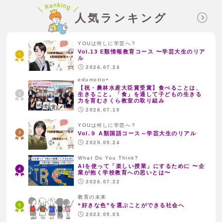
人気ランキング
YOUは何しに学芸へ？
Vol.13 E類情報教育コース 〜学芸大生のリア
ル
2026.07.24
edumotto+
【祝・農林水産大臣賞受賞】食べることは、
生きること。「食」を通して子どもの生きる
力を育むさくら教室の取り組み
2026.07.10
YOUは何しに学芸へ？
Vol.９ A類国語コース～学芸大生のリアル
2025.09.24
What Do You Think?
AIを使って「楽しい授業」にするために 〜企
業が抱く学校教育への思いとは〜
2026.07.22
教育の未来
“好きな色”を選ぶことができる社会へ
2022.09.05