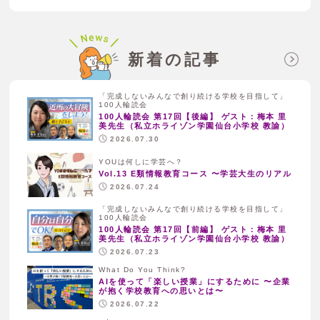
新着の記事
「完成しないみんなで創り続ける学校を目指して」
100人輪読会
100人輪読会 第17回【後編】 ゲスト：梅本 里
美先生（私立ホライゾン学園仙台小学校 教諭）
2026.07.30
YOUは何しに学芸へ？
Vol.13 E類情報教育コース 〜学芸大生のリアル
2026.07.24
「完成しないみんなで創り続ける学校を目指して」
100人輪読会
100人輪読会 第17回【前編】 ゲスト：梅本 里
美先生（私立ホライゾン学園仙台小学校 教諭）
2026.07.23
What Do You Think?
AIを使って「楽しい授業」にするために 〜企業
が抱く学校教育への思いとは〜
2026.07.22