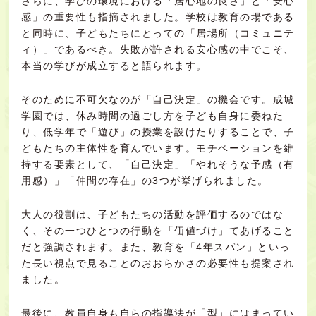
さらに、学びの環境における「居心地の良さ」と「安心
感」の重要性も指摘されました。学校は教育の場である
と同時に、子どもたちにとっての「居場所（コミュニテ
ィ）」であるべき。失敗が許される安心感の中でこそ、
本当の学びが成立すると語られます。
そのために不可欠なのが「自己決定」の機会です。成城
学園では、休み時間の過ごし方を子ども自身に委ねた
り、低学年で「遊び」の授業を設けたりすることで、子
どもたちの主体性を育んでいます。モチベーションを維
持する要素として、「自己決定」「やれそうな予感（有
用感）」「仲間の存在」の3つが挙げられました。
大人の役割は、子どもたちの活動を評価するのではな
く、その一つひとつの行動を「価値づけ」てあげること
だと強調されます。また、教育を「4年スパン」といっ
た長い視点で見ることのおおらかさ
の必要性も提案され
ました。
最後に、教員自身も自らの指導法が
「型」にはまってい