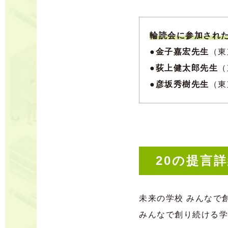
輪読会に参加され
●
金子嘉宏先生
（東
●
荻上健太郎先生
（
●
彦坂秀樹先生
（東
20の提言
未来の学校 みんなで創ろう
みんなで創り続ける学