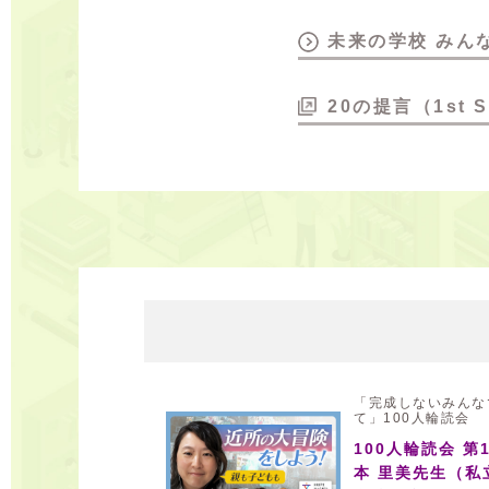
未来の学校 みんなで
20の提言（1st S
「完成しないみんな
て」100人輪読会
100人輪読会 第
本 里美先生（私