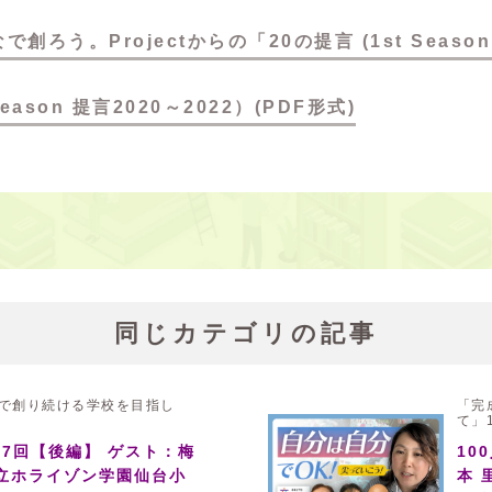
創ろう。Projectからの「20の提言 (1st Season 
eason 提言2020～2022）(PDF形式)
同じカテゴリの記事
で創り続ける学校を目指し
「完
て」
17回【後編】 ゲスト：梅
10
立ホライゾン学園仙台小
本 