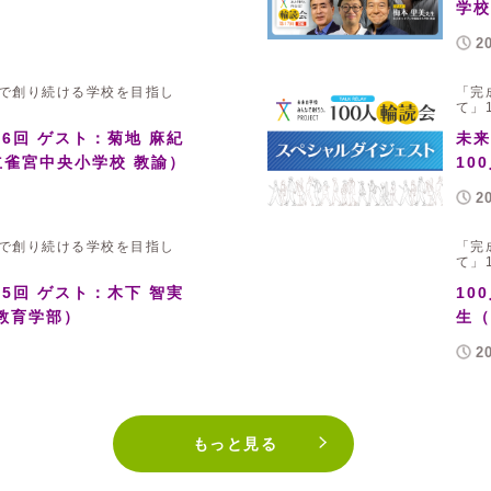
学校
2
で創り続ける学校を目指し
「完
て」
16回 ゲスト：菊地 麻紀
未来
雀宮中央小学校 教諭）
10
2
で創り続ける学校を目指し
「完
て」
15回 ゲスト：木下 智実
10
教育学部）
生（
2
もっと見る