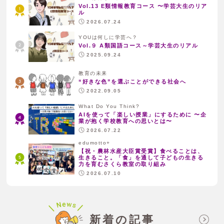
Vol.13 E類情報教育コース 〜学芸大生のリア
ル
2026.07.24
YOUは何しに学芸へ？
Vol.９ A類国語コース～学芸大生のリアル
2025.09.24
教育の未来
“好きな色”を選ぶことができる社会へ
2022.09.05
What Do You Think?
AIを使って「楽しい授業」にするために 〜企
業が抱く学校教育への思いとは〜
2026.07.22
edumotto+
【祝・農林水産大臣賞受賞】食べることは、
生きること。「食」を通して子どもの生きる
力を育むさくら教室の取り組み
2026.07.10
新着の記事