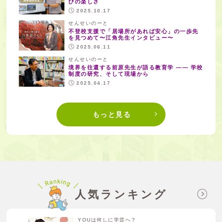
びの楽しさ
2025.10.17
せんせいのーと
不登校支援で「居場所があれば安心」の一歩先
を見つめて〜江角先生インタビュー〜
2025.06.11
せんせいのーと
境界を往還する前原先生が語る教育学 —— 学校
制度の研究、そして現場から
2025.04.17
もっと見る
人気ランキング
YOUは何しに学芸へ？