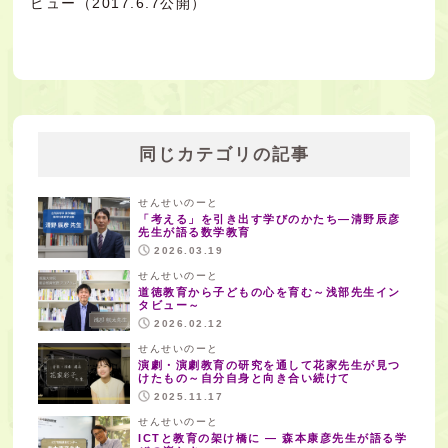
ビュー（2017.6.7公開）
同じカテゴリの記事
せんせいのーと
「考える」を引き出す学びのかたち―清野辰彦
先生が語る数学教育
2026.03.19
せんせいのーと
道徳教育から子どもの心を育む～浅部先生イン
タビュー～
2026.02.12
せんせいのーと
演劇・演劇教育の研究を通して花家先生が見つ
けたもの～自分自身と向き合い続けて
2025.11.17
せんせいのーと
ICTと教育の架け橋に — 森本康彦先生が語る学