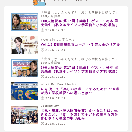
「完成しないみんなで創り続ける学校を目指して」
100人輪読会
100人輪読会 第17回【後編】 ゲスト：梅本 里
美先生（私立ホライゾン学園仙台小学校 教諭）
2026.07.30
YOUは何しに学芸へ？
Vol.13 E類情報教育コース 〜学芸大生のリアル
2026.07.24
「完成しないみんなで創り続ける学校を目指して」
100人輪読会
100人輪読会 第17回【前編】 ゲスト：梅本 里
美先生（私立ホライゾン学園仙台小学校 教諭）
2026.07.23
What Do You Think?
AIを使って「楽しい授業」にするために 〜企業
が抱く学校教育への思いとは〜
2026.07.22
edumotto+
【祝・農林水産大臣賞受賞】食べることは、生
きること。「食」を通して子どもの生きる力を
育むさくら教室の取り組み
2026.07.10