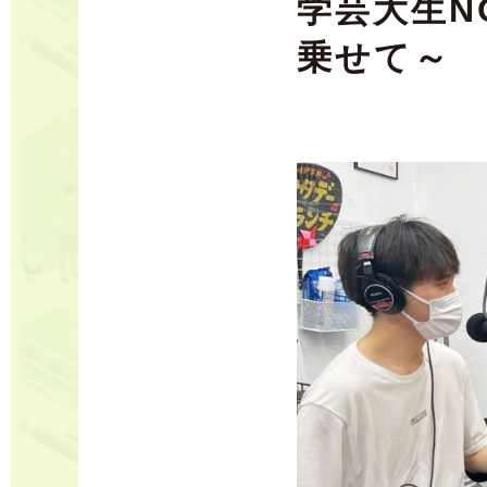
学芸大生N
乗せて～