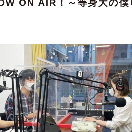
OW ON AIR！～等身大の