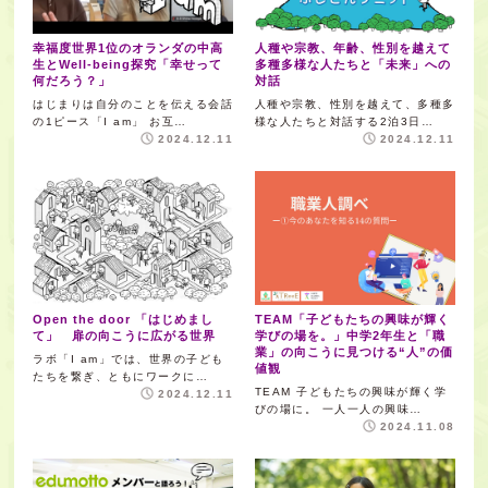
幸福度世界1位のオランダの中高
人種や宗教、年齢、性別を越えて
生とWell-being探究「幸せって
多種多様な人たちと「未来」への
何だろう？」
対話
はじまりは自分のことを伝える会話
人種や宗教、性別を越えて、多種多
の1ピース「I am」 お互…
様な人たちと対話する2泊3日…
2024.12.11
2024.12.11
Open the door 「はじめまし
TEAM「子どもたちの興味が輝く
て」 扉の向こうに広がる世界
学びの場を。」中学2年生と「職
業」の向こうに見つける“人”の価
ラボ「I am」では、世界の子ども
値観
たちを繋ぎ、ともにワークに…
TEAM 子どもたちの興味が輝く学
2024.12.11
びの場に。 一人一人の興味…
2024.11.08