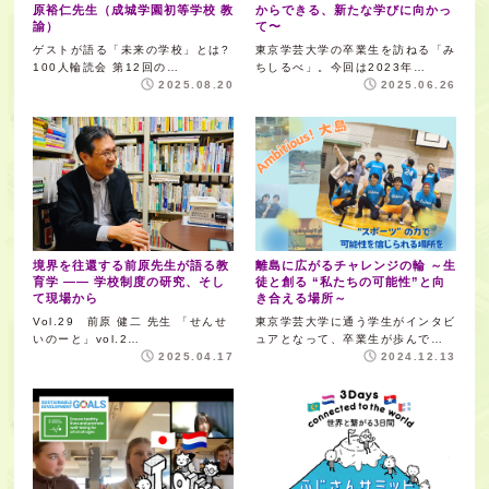
原裕仁先生（成城学園初等学校 教
からできる、新たな学びに向かっ
諭）
て〜
ゲストが語る「未来の学校」とは?
東京学芸大学の卒業生を訪ねる「み
100人輪読会 第12回の…
ちしるべ」。今回は2023年…
2025.08.20
2025.06.26
境界を往還する前原先生が語る教
離島に広がるチャレンジの輪 ～生
育学 —— 学校制度の研究、そし
徒と創る “私たちの可能性”と向
て現場から
き合える場所～
Vol.29 前原 健二 先生 「せんせ
東京学芸大学に通う学生がインタビ
いのーと」vol.2…
ュアとなって、卒業生が歩んで…
2025.04.17
2024.12.13