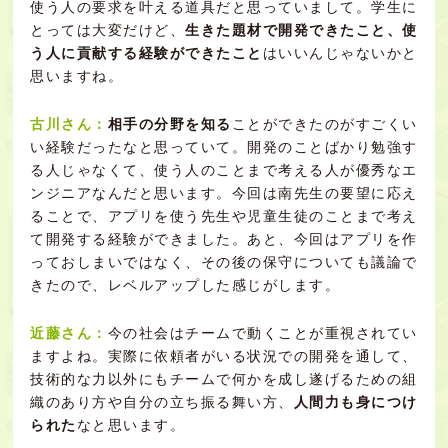
使う人の要求を叶える道具だと思っていまして。学生に
とっては大変だけど、
生きた題材で開発できたこと、使
う人に貢献する経験ができたこと
はいいんじゃないかと
思いますね。
古川さん：
相手の分野を知る
ことができたのがすごくい
い経験だったなと思っていて。開発のことばかり勉強す
る人じゃなくて、使う人のことまで考える人が優秀なエ
ンジニアなんだと思います。
今回は南先生の要望に応え
ることで、アプリを使う先生や児童生徒のことまで考え
て開発する経験ができました。
あと、今回はアプリを作
っておしまいではなく、その後の保守についても議論で
きたので、レベルアップした感じがします。
近藤さん：
今の社会はチームで動くことが重視されてい
ますよね。実際に依頼者がいる状況での開発を通して、
技術的な力以外にもチームで何かを成し遂げるための組
織のあり方や自分の立ち振る舞い方、
人間力も身につけ
られた
なと思います。