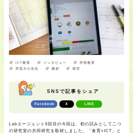
ICT教育
インタビュー
学校教育
学芸大の先生
教材
研究
SNSで記事をシェア
Facebook
X
LINE
Labエージェント5回目の今回は、初の試みとして二つ
の研究室の共同研究を取材しました。「食育×ICT」と