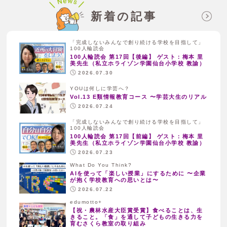
新着の記事
「完成しないみんなで創り続ける学校を目指して」
100人輪読会
100人輪読会 第17回【後編】 ゲスト：梅本 里
美先生（私立ホライゾン学園仙台小学校 教諭）
2026.07.30
YOUは何しに学芸へ？
Vol.13 E類情報教育コース 〜学芸大生のリアル
2026.07.24
「完成しないみんなで創り続ける学校を目指して」
100人輪読会
100人輪読会 第17回【前編】 ゲスト：梅本 里
美先生（私立ホライゾン学園仙台小学校 教諭）
2026.07.23
What Do You Think?
AIを使って「楽しい授業」にするために 〜企業
が抱く学校教育への思いとは〜
2026.07.22
edumotto+
【祝・農林水産大臣賞受賞】食べることは、生
きること。「食」を通して子どもの生きる力を
育むさくら教室の取り組み