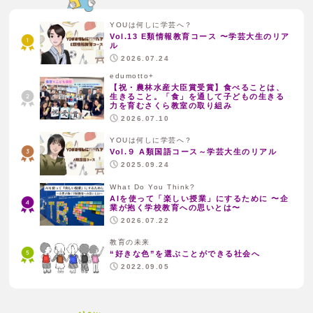
YOUは何しに学芸へ？
Vol.13 E類情報教育コース 〜学芸大生のリア
ル
2026.07.24
edumotto+
【祝・農林水産大臣賞受賞】食べることは、
生きること。「食」を通して子どもの生きる
力を育むさくら教室の取り組み
2026.07.10
YOUは何しに学芸へ？
Vol.９ A類国語コース～学芸大生のリアル
2025.09.24
What Do You Think?
AIを使って「楽しい授業」にするために 〜企
業が抱く学校教育への思いとは〜
2026.07.22
教育の未来
“好きな色”を選ぶことができる社会へ
2022.09.05