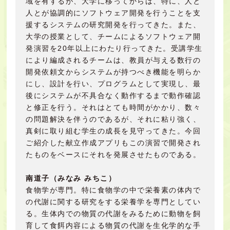
域を有するが、大学に移ってからは、特に、人と
人とが協調的にソフトウェア開発を行うことを支
援するシステムの研究開発を行ってきた。また、
大学の授業として、チームによるソフトウェア開
発演習を20年以上にわたり行ってきた。受講学生
により編成されるチームは、教員が与える数行の
開発依頼文からシステムが持つべき機能を明らか
にし、設計を行い、プログラムとして実現し、最
後にシステムが不具合なく動作するまで動作確認
と修正を行う。それはとても時間がかかり、数々
の問題解決を伴うのであるが、それに粘り強く、
真剣に取り組む学生の成長を見守ってきた。今回
ご紹介した献立作成アプリもこの演習で開発され
たものをベースにそれを発展させたものである。
南道子（みなみ みちこ）
食物学が専門。特に食物学の中で栄養素の体内で
の代謝に関する研究をする栄養学を専門としてい
る。生体内での物質の代謝をみるために動物を飼
育して食餌内容による物質の代謝を生化学的な手