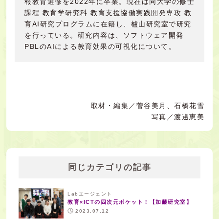
報教育選修を2022年に卒業。現在は同大学の修士
課程 教育学研究科 教育支援協働実践開発専攻 教
育AI研究プログラムに在籍し、櫨山研究室で研究
を行っている。研究内容は、ソフトウェア開発
PBLのAIによる教育効果の可視化について。
取材・編集／菅谷美月、石橋花雪
写真／渡邊恵美
同じカテゴリの記事
Labエージェント
教育×ICTの四次元ポケット！【加藤研究室】
2023.07.12