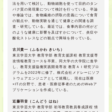
法を用いて検討し、動物細胞を使って目的のタン
パク質の発現量について検討を行っている。卒論
や修論では、食物繊維の摂取の意義について食育
の観点や、動物実験を通じて健康との関連を調
査・研究している。最近では、食事内容の何がど
のような健康に影響を及ぼすかについて、炎症や
酸化ストレスなどの観点で興味を持っている。
古川貴一（ふるかわ きいち）
東京学芸大学 教育学部 教育支援課程 教育支援専
攻情報教育コースを卒業。同大学の大学院に進学
し、教育支援協働実践開発専攻 教育ＡＩ研究プロ
グラムを2022年に修了。株式会社メドレーにソフ
トウェアエンジニアとして就職し、現在は医療
×ITの分野で、患者・医療従事者のためのWebア
プリケーションを作成している。
近藤羽音（こんどう はね）
東京学芸大学 教育学部 初等教育教員養成課程 情