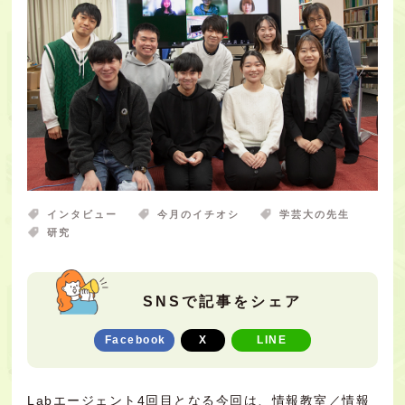
インタビュー
今月のイチオシ
学芸大の先生
研究
SNSで記事をシェア
Facebook
X
LINE
Labエージェント4回目となる今回は、情報教室／情報