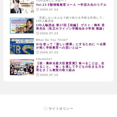
YOUは何しに学芸へ？
Vol.13 E類情報教育コース 〜学芸大生のリアル
2026.07.24
「完成しないみんなで創り続ける学校を目指して」
100人輪読会
100人輪読会 第17回【前編】 ゲスト：梅本 里
美先生（私立ホライゾン学園仙台小学校 教諭）
2026.07.23
What Do You Think?
AIを使って「楽しい授業」にするために 〜企業
が抱く学校教育への思いとは〜
2026.07.22
edumotto+
【祝・農林水産大臣賞受賞】食べることは、生
きること。「食」を通して子どもの生きる力を
育むさくら教室の取り組み
2026.07.10
サイトポリシー