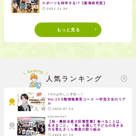
スポーツを科学する!?【新海研究室】
2021.11.30
もっと見る
人気ランキング
YOUは何しに学芸へ？
Vol.13 E類情報教育コース 〜学芸大生のリア
ル
2026.07.24
edumotto+
【祝・農林水産大臣賞受賞】食べることは、
生きること。「食」を通して子どもの生きる
力を育むさくら教室の取り組み
2026.07.10