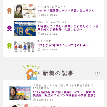
YOUは何しに学芸へ？
Vol.９ A類国語コース～学芸大生のリアル
2025.09.24
What Do You Think?
AIを使って「楽しい授業」にするために 〜企
業が抱く学校教育への思いとは〜
2026.07.22
教育の未来
“好きな色”を選ぶことができる社会へ
2022.09.05
新着の記事
「完成しないみんなで創り続ける学校を目指して」
100人輪読会
100人輪読会 第17回【後編】 ゲスト：梅本 里
美先生（私立ホライゾン学園仙台小学校 教諭）
2026.07.30