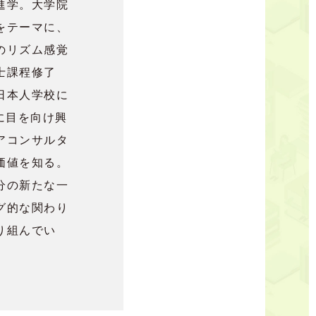
進学。大学院
をテーマに、
のリズム感覚
士課程修了
日本人学校に
に目を向け興
アコンサルタ
価値を知る。
分の新たな一
グ的な関わり
り組んでい