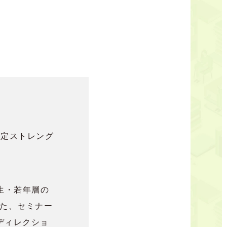
認定ストレング
生・若年層の
また、セミナー
ディレクショ