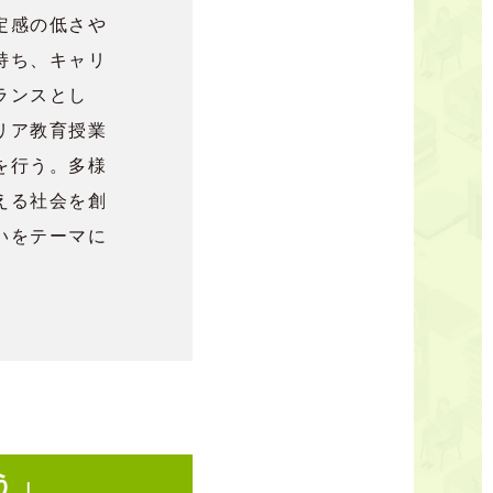
定感の低さや
持ち、キャリ
ランスとし
リア教育授業
を行う。多様
える社会を創
いをテーマに
う」