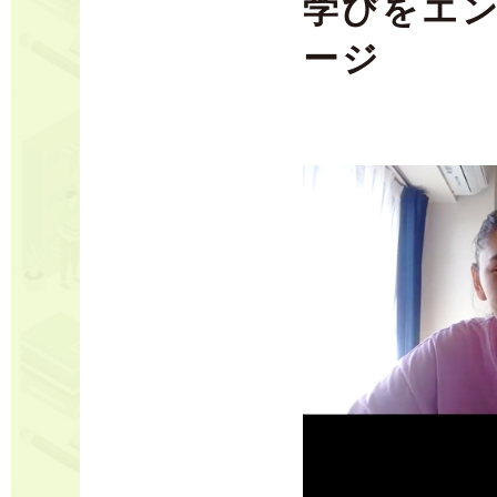
学びをエ
ージ