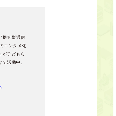
る”探究型通信
育のエンタメ化
もが子どもら
けて活動中。
。
m