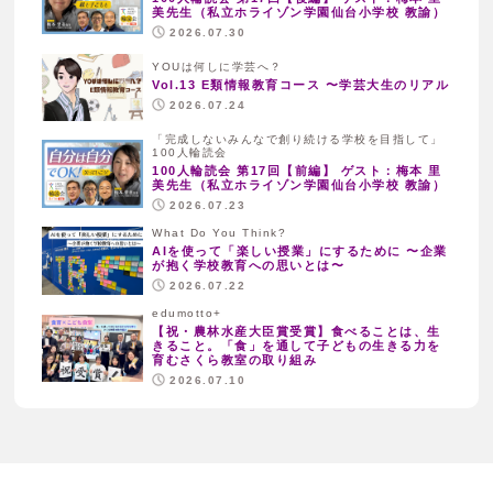
美先生（私立ホライゾン学園仙台小学校 教諭）
2026.07.30
YOUは何しに学芸へ？
Vol.13 E類情報教育コース 〜学芸大生のリアル
2026.07.24
「完成しないみんなで創り続ける学校を目指して」
100人輪読会
100人輪読会 第17回【前編】 ゲスト：梅本 里
美先生（私立ホライゾン学園仙台小学校 教諭）
2026.07.23
What Do You Think?
AIを使って「楽しい授業」にするために 〜企業
が抱く学校教育への思いとは〜
2026.07.22
edumotto+
【祝・農林水産大臣賞受賞】食べることは、生
きること。「食」を通して子どもの生きる力を
育むさくら教室の取り組み
2026.07.10