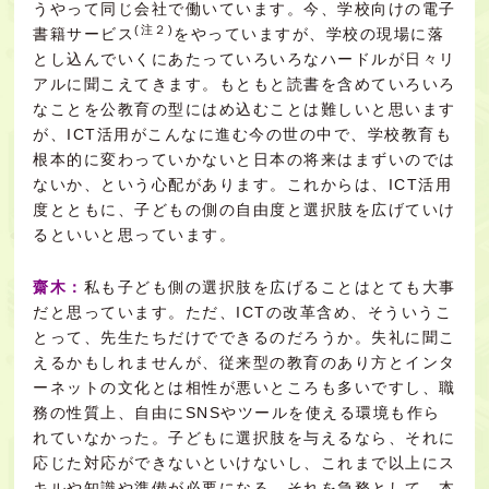
うやって同じ会社で働いています。今、学校向けの電子
(注２)
書籍サービス
をやっていますが、学校の現場に落
とし込んでいくにあたっていろいろなハードルが日々リ
アルに聞こえてきます。もともと読書を含めていろいろ
なことを公教育の型にはめ込むことは難しいと思います
が、ICT活用がこんなに進む今の世の中で、学校教育も
根本的に変わっていかないと日本の将来はまずいのでは
ないか、という心配があります。これからは、ICT活用
度とともに、子どもの側の自由度と選択肢を広げていけ
るといいと思っています。
齋木：
私も子ども側の選択肢を広げることはとても大事
だと思っています。ただ、ICTの改革含め、そういうこ
とって、先生たちだけでできるのだろうか。失礼に聞こ
えるかもしれませんが、従来型の教育のあり方とインタ
ーネットの文化とは相性が悪いところも多いですし、職
務の性質上、自由にSNSやツールを使える環境も作ら
れていなかった。子どもに選択肢を与えるなら、それに
応じた対応ができないといけないし、これまで以上にス
キルや知識や準備が必要になる。それを急務として、本