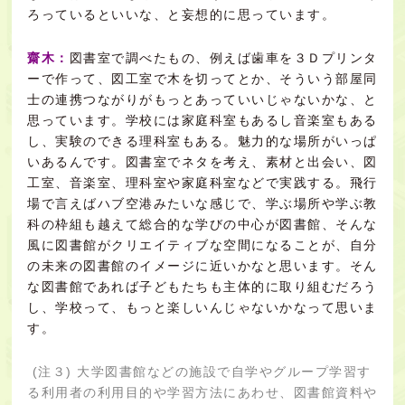
ろっているといいな、と妄想的に思っています。
齋木：
図書室で調べたもの、例えば歯車を３Ｄプリンタ
ーで作って、図工室で木を切ってとか、そういう部屋同
士の連携つながりがもっとあっていいじゃないかな、と
思っています。学校には家庭科室もあるし音楽室もある
し、実験のできる理科室もある。魅力的な場所がいっぱ
いあるんです。図書室でネタを考え、素材と出会い、図
工室、音楽室、理科室や家庭科室などで実践する。飛行
場で言えばハブ空港みたいな感じで、学ぶ場所や学ぶ教
科の枠組も越えて総合的な学びの中心が図書館、そんな
風に図書館がクリエイティブな空間になることが、自分
の未来の図書館のイメージに近いかなと思います。そん
な図書館であれば子どもたちも主体的に取り組むだろう
し、学校って、もっと楽しいんじゃないかなって思いま
す。
(注３) 大学図書館などの施設で自学やグループ学習す
る利用者の利用目的や学習方法にあわせ、図書館資料や