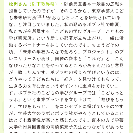
松田さん
（以下敬称略）：
以前児童書や一般書の広報を
担当していたのですが、そのころから、東京学芸大こど
(注１)
も未来研究所
がおもしろいことを研究されている
な、と注目していました。私の勤めるポプラ社で昨夏、
私たちが今所属する「こどもの学びグループ こどもの
学び研究所」という新しい部署が立ち上がり、一緒に活
動するパートナーを探していたのです。ちょうどその
頃、「未来の学校みんなで創ろう。プロジェクト」のプ
レスリリースがあり、同僚の齋木と「これだ」と。こん
なぴったりなことをやってるところがあるんだねと意見
が一致したんです。ポプラ社の考える学びというのは、
どうやって子どもたちに「好き」を見つけてもらって、
生きる力を育むかというポイントに重点をかけていま
す。ポプラ社のこどもの学びグループでは「こどもっと
ラボ」という事業ブランドを立ち上げて、「遊びをもっ
と、学びをもっと。」をコンセプトに掲げているのです
が、学芸大学のラボとポプラ社がやろうとしていること
はとても親和性が高いと感じたのです。齋木の方で学芸
大学の附属図書館の高橋菜奈子先生とつながりがあった