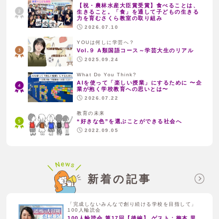
【祝・農林水産大臣賞受賞】食べることは、
生きること。「食」を通して子どもの生きる
力を育むさくら教室の取り組み
2026.07.10
YOUは何しに学芸へ？
Vol.９ A類国語コース～学芸大生のリアル
2025.09.24
What Do You Think?
AIを使って「楽しい授業」にするために 〜企
業が抱く学校教育への思いとは〜
2026.07.22
教育の未来
“好きな色”を選ぶことができる社会へ
2022.09.05
新着の記事
「完成しないみんなで創り続ける学校を目指して」
100人輪読会
100人輪読会 第17回【後編】 ゲスト：梅本 里