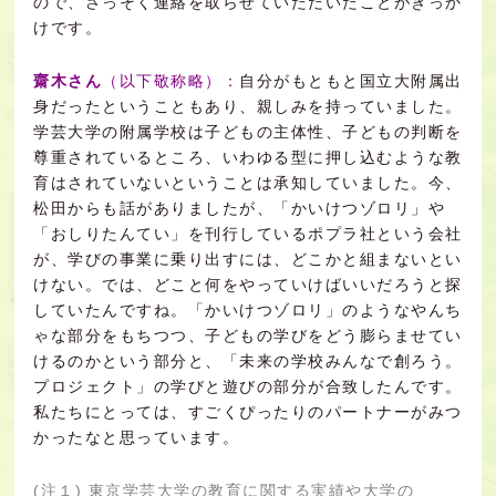
ので、さっそく連絡を取らせていただいたことがきっか
けです。
齋木さん
（以下敬称略）：
自分がもともと国立大附属出
身だったということもあり、親しみを持っていました。
学芸大学の附属学校は子どもの主体性、子どもの判断を
尊重されているところ、いわゆる型に押し込むような教
育はされていないということは承知していました。今、
松田からも話がありましたが、「かいけつゾロリ」や
「おしりたんてい」を刊行しているポプラ社という会社
が、学びの事業に乗り出すには、どこかと組まないとい
けない。では、どこと何をやっていけばいいだろうと探
していたんですね。「かいけつゾロリ」のようなやんち
ゃな部分をもちつつ、子どもの学びをどう膨らませてい
けるのかという部分と、「未来の学校みんなで創ろう。
プロジェクト」の学びと遊びの部分が合致したんです。
私たちにとっては、すごくぴったりのパートナーがみつ
かったなと思っています。
(注１) 東京学芸大学の教育に関する実績や大学の