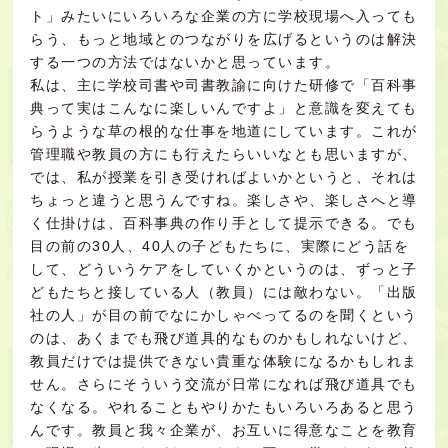
ト」みたいにいろいろな企業の方に学校現場へ入っても
らう、もっと地域とのつながりを広げるというのは解決
する一つの方法ではないかと思っています。
私は、主に学校司書や司書教諭に向けた研修で「百科事
典って実はこんなに楽しいんですよ」と意識を変えても
らうような草の根的な仕事を地道にしています。これが
管理職や教員の方にも行えたらいいなとも思いますが、
では、私が授業を引き受ければよいかというと、それは
ちょっと違うと思うんですね。楽しさや、楽しさへと導
く仕掛けは、百科事典の作り手として提示できる。でも
目の前の30人、40人の子どもたちに、実際にどう話を
して、どういうケアをしていくかというのは、ずっと子
どもたちと接している人（教員）には敵わない。「出版
社の人」が目の前でなにかしゃべってるのを聞くという
のは、あくまでも飛び道具的なものかもしれないけど、
教員だけでは提供できない貴重な体験になるかもしれま
せん。さらにそういう交流が日常になれば飛び道具でも
なくなる。やれることもやりかたもいろいろあると思う
んです。教員と我々企業が、お互いに得意なことを教育