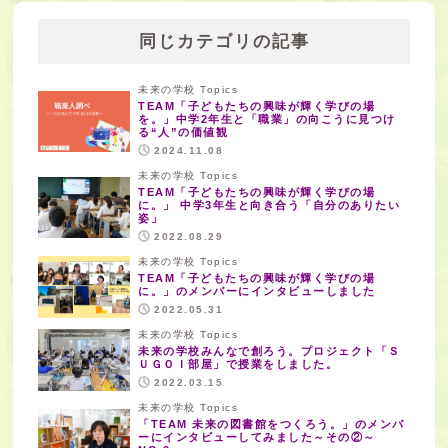
同じカテゴリの記事
未来の学校 Topics
TEAM「子どもたちの興味が輝く学びの場
を。」中学2年生と「職業」の向こうに見つけ
る“人”の価値観
2024.11.08
未来の学校 Topics
TEAM「子どもたちの興味が輝く学びの場
に。」 中学3年生と向き合う「自分のありたい
姿」
2022.08.29
未来の学校 Topics
TEAM「子どもたちの興味が輝く学びの場
に。」のメンバーにインタビューしました
2022.05.31
未来の学校 Topics
未来の学校みんなで創ろう。プロジェクト「Ｓ
ＵＧＯＩ部屋」で授業をしました。
2022.03.15
未来の学校 Topics
「TEAM 未来の図書館をつくろう。」のメンバ
ーにインタビューしてみました～その②～