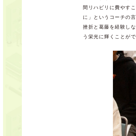
間リハビリに費やすこ
に」というコーチの言
挫折と葛藤を経験しな
う栄光に輝くことがで