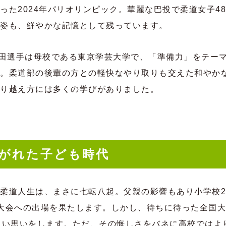
った2024年パリオリンピック。華麗な巴投で柔道女子48
姿も、鮮やかな記憶として残っています。
日、角田選手は母校である東京学芸大学で、「準備力」をテー
。柔道部の後輩の方との軽快なやり取りも交えた和やか
り越え方には多くの学びがありました。
がれた子ども時代
柔道人生は、まさに七転八起。父親の影響もあり小学校2
大会への出場を果たします。しかし、待ちに待った全国大
しい思いをします。ただ、その悔しさをバネに高校ではよ