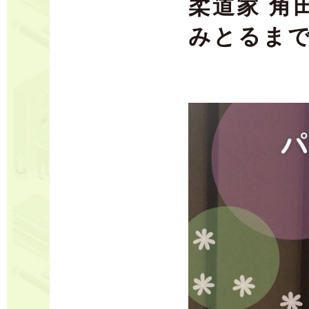
柔道家 角
みとるま