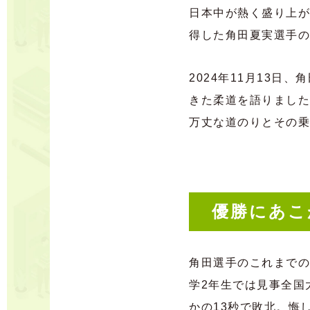
日本中が熱く盛り上が
得した角田夏実選手の
2024年11月13
きた柔道を語りました
万丈な道のりとその乗
優勝にあこ
角田選手のこれまでの
学2
年生では見事全国
かの13
秒で敗北。悔