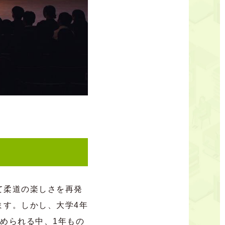
て柔道の楽しさを再発
ます。しかし、大学4
年
められる中、1
年もの