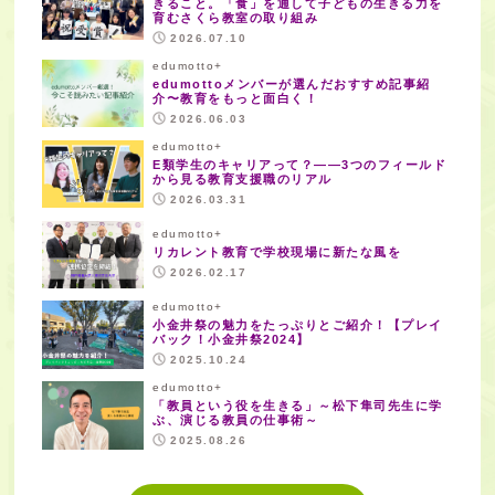
きること。「食」を通して子どもの生きる力を
育むさくら教室の取り組み
2026.07.10
edumotto+
edumottoメンバーが選んだおすすめ記事紹
介〜教育をもっと面白く！
2026.06.03
edumotto+
E類学生のキャリアって？——3つのフィールド
から見る教育支援職のリアル
2026.03.31
edumotto+
リカレント教育で学校現場に新たな風を
2026.02.17
edumotto+
小金井祭の魅力をたっぷりとご紹介！【プレイ
バック！小金井祭2024】
2025.10.24
edumotto+
「教員という役を生きる」～松下隼司先生に学
ぶ、演じる教員の仕事術～
2025.08.26