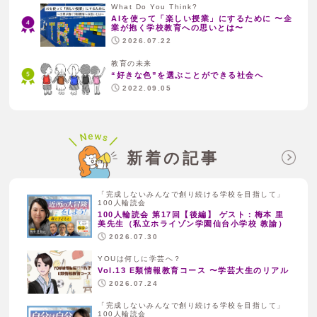
What Do You Think?
AIを使って「楽しい授業」にするために 〜企
業が抱く学校教育への思いとは〜
2026.07.22
教育の未来
“好きな色”を選ぶことができる社会へ
2022.09.05
新着の記事
「完成しないみんなで創り続ける学校を目指して」
100人輪読会
100人輪読会 第17回【後編】 ゲスト：梅本 里
美先生（私立ホライゾン学園仙台小学校 教諭）
2026.07.30
YOUは何しに学芸へ？
Vol.13 E類情報教育コース 〜学芸大生のリアル
2026.07.24
「完成しないみんなで創り続ける学校を目指して」
100人輪読会