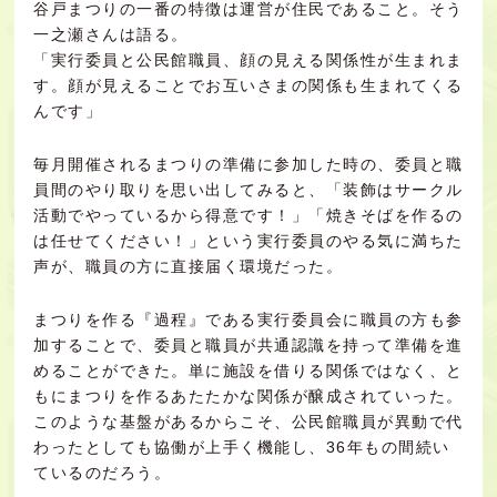
谷戸まつりの一番の特徴は運営が住民であること。そう
一之瀬さんは語る。
「実行委員と公民館職員、顔の見える関係性が生まれま
す。顔が見えることでお互いさまの関係も生まれてくる
んです」
毎月開催されるまつりの準備に参加した時の、委員と職
員間のやり取りを思い出してみると、「装飾はサークル
活動でやっているから得意です！」「焼きそばを作るの
は任せてください！」という実行委員のやる気に満ちた
声が、職員の方に直接届く環境だった。
まつりを作る『過程』である実行委員会に職員の方も参
加することで、委員と職員が共通認識を持って準備を進
めることができた。単に施設を借りる関係ではなく、と
もにまつりを作るあたたかな関係が醸成されていった。
このような基盤があるからこそ、公民館職員が異動で代
わったとしても協働が上手く機能し、36年もの間続い
ているのだろう。