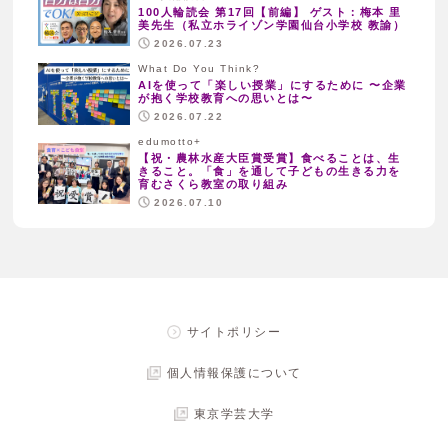
100人輪読会 第17回【前編】 ゲスト：梅本 里
美先生（私立ホライゾン学園仙台小学校 教諭）
2026.07.23
What Do You Think?
AIを使って「楽しい授業」にするために 〜企業
が抱く学校教育への思いとは〜
2026.07.22
edumotto+
【祝・農林水産大臣賞受賞】食べることは、生
きること。「食」を通して子どもの生きる力を
育むさくら教室の取り組み
2026.07.10
サイトポリシー
個人情報保護について
東京学芸大学