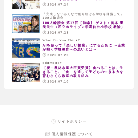
2026.07.24
「完成しないみんなで創り続ける学校を目指して」
100人輪読会
100人輪読会 第17回【前編】 ゲスト：梅本 里
美先生（私立ホライゾン学園仙台小学校 教諭）
2026.07.23
What Do You Think?
AIを使って「楽しい授業」にするために 〜企業
が抱く学校教育への思いとは〜
2026.07.22
edumotto+
【祝・農林水産大臣賞受賞】食べることは、生
きること。「食」を通して子どもの生きる力を
育むさくら教室の取り組み
2026.07.10
サイトポリシー
個人情報保護について