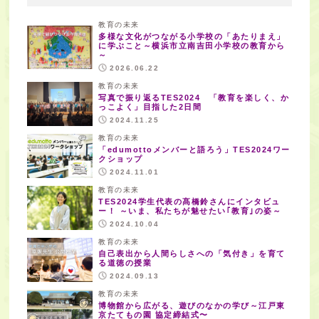
教育の未来
多様な文化がつながる小学校の「あたりまえ」
に学ぶこと～横浜市立南吉田小学校の教育から
～
2026.06.22
教育の未来
写真で振り返るTES2024 「教育を楽しく、か
っこよく」目指した2日間
2024.11.25
教育の未来
「edumottoメンバーと語ろう」TES2024ワー
クショップ
2024.11.01
教育の未来
TES2024学生代表の髙橋鈴さんにインタビュ
ー！ ～いま、私たちが魅せたい｢教育｣の姿～
2024.10.04
教育の未来
自己表出から人間らしさへの「気付き」を育て
る道徳の授業
2024.09.13
教育の未来
博物館から広がる、遊びのなかの学び～江戸東
京たてもの園 協定締結式〜