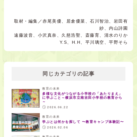
取材・編集／赤尾美優、居倉優菜、石川智治、岩田有
紗、内山詩園
遠藤波音、小沢真奈、久慈浩聖、斎藤育、清水のりか
Y.S、H.H、平川璃空、平野そら
同じカテゴリの記事
教育の未来
多様な文化がつながる小学校の「あたりまえ」
に学ぶこと～横浜市立南吉田小学校の教育から
～
2026.06.22
教育の未来
学ぶとは何かを探して 〜教育キャンプ体験記〜
2026.02.06
教育の未来