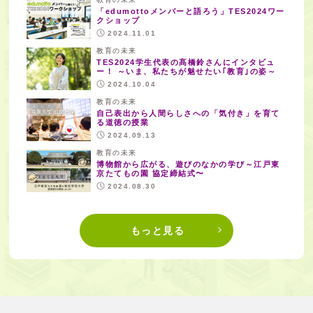
「edumottoメンバーと語ろう」TES2024ワー
クショップ
2024.11.01
教育の未来
TES2024学生代表の髙橋鈴さんにインタビュ
ー！ ～いま、私たちが魅せたい｢教育｣の姿～
2024.10.04
教育の未来
自己表出から人間らしさへの「気付き」を育て
る道徳の授業
2024.09.13
教育の未来
博物館から広がる、遊びのなかの学び～江戸東
京たてもの園 協定締結式〜
2024.08.30
もっと見る