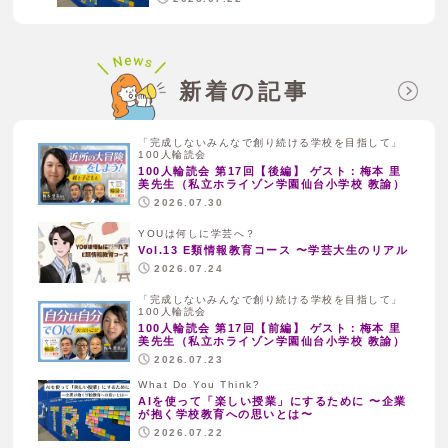
新着の記事
「完成しないみんなで創り続ける学校を目指して」
100人輪読会
100人輪読会 第17回【後編】 ゲスト：梅本 里
美先生（私立ホライゾン学園仙台小学校 教諭）
2026.07.30
YOUは何しに学芸へ？
Vol.13 E類情報教育コース 〜学芸大生のリアル
2026.07.24
「完成しないみんなで創り続ける学校を目指して」
100人輪読会
100人輪読会 第17回【前編】 ゲスト：梅本 里
美先生（私立ホライゾン学園仙台小学校 教諭）
2026.07.23
What Do You Think?
AIを使って「楽しい授業」にするために 〜企業
が抱く学校教育への思いとは〜
2026.07.22