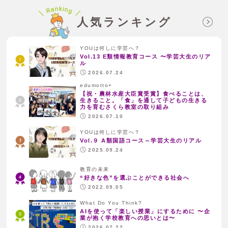
人気ランキング
YOUは何しに学芸へ？
Vol.13 E類情報教育コース 〜学芸大生のリア
ル
2026.07.24
edumotto+
【祝・農林水産大臣賞受賞】食べることは、
生きること。「食」を通して子どもの生きる
力を育むさくら教室の取り組み
2026.07.10
YOUは何しに学芸へ？
Vol.９ A類国語コース～学芸大生のリアル
2025.09.24
教育の未来
“好きな色”を選ぶことができる社会へ
2022.09.05
What Do You Think?
AIを使って「楽しい授業」にするために 〜企
業が抱く学校教育への思いとは〜
2026.07.22