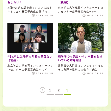
もしろい！
（後編）
2回のお試し版を経ていよいよ始ま
東京学芸大学教育インキュベーショ
りました小林晋平先生企画『カ…
ンセンター金子嘉宏先生へのイ…
2022.04.25
2021.08.25
“学び”には場所も年齢も関係ない
初学者でも読みやすい本質を射抜
（前編）
いている本を紹介
東京学芸大学教育インキュベーショ
啓蒙書や入門書は、ひょっとすると
ンセンター金子嘉宏先生へのイ…
その分野で最初に出会う「先生…
2021.08.25
2021.08.25
1
2
3