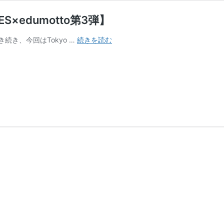
edumotto第3弾】
登
続き、今回はTokyo …
続きを読む
壇
者
の
目
に
う
つ
っ
た
教
育
祭
典
の
景
色
【TES×edumotto