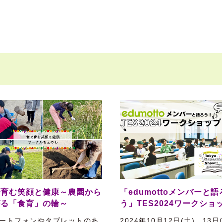
で育む笑顔と健康～農園から
「edumottoメンバーと語
がる「食育」の輪～
う」TES2024ワークショ
ートフォンやタブレットのあ
2024年10月12日(土)、13日