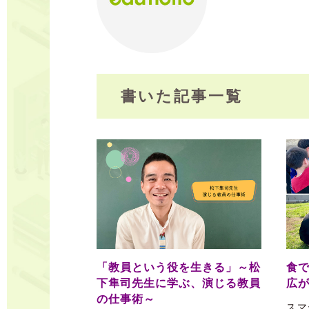
書いた記事一覧
「教員という役を生きる」～松
食
下隼司先生に学ぶ、演じる教員
広
の仕事術～
スマ